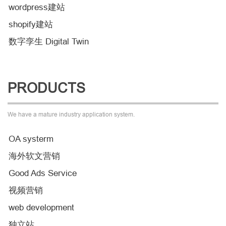
wordpress建站
shopify建站
数字孪生 Digital Twin
PRODUCTS
We have a mature industry application system.
OA systerm
海外软文营销
Good Ads Service
视频营销
web development
独立站