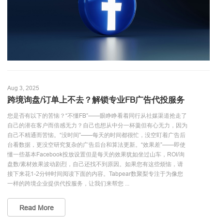
Aug 3, 2025
跨境询盘/订单上不去？解锁专业FB广告代投服务
您是否有以下的苦恼？“不懂FB”——眼睁睁看着同行从社媒渠道抢走了
自己的潜在客户而倍感无力？自己也想从中分一杯羹但有心无力，因为
自己不精通而苦恼。“没时间”——每天的时间都很忙，没空盯着广告后
台看数据，更没空研究复杂的广告后台和算法更新。“效果差”——即使
懂一些基本Facebook投放设置但是每天的效果犹如坐过山车，ROI/询
盘数/素材效果波动剧烈，自己还找不到原因。如果您有这些烦恼，请
接下来花1-2分钟时间阅读下面的内容。Tabpear数聚梨专注于为像您
一样的跨境企业提供代投服务，让我们来帮您 ...
Read More