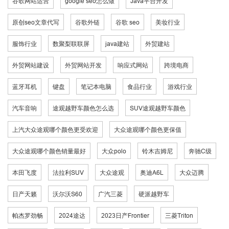
谷歌网站运营
google seo怎么做
Java平台开发
原创seo文章代写
谷歌外链
谷歌 seo
美妆行业
服饰行业
数聚梨联联屏
java建站
外贸建站
外贸网站建设
外贸网站开发
响应式网站
跨境电商
蓝牙耳机
键盘
笔记本电脑
食品行业
游戏行业
汽车音响
途观越野车颜色怎么选
SUV途观越野车颜色
上汽大众途观哪个颜色更受欢迎
大众途观哪个颜色更保值
大众途观哪个颜色销量最好
大众polo
铃木吉姆尼
奔驰C级
本田飞度
法拉利SUV
大众途观
奥迪A6L
大众迈腾
日产天籁
沃尔沃S60
广汽三菱
硬派越野车
帕杰罗劲畅
2024途达
2023日产Frontier
三菱Triton