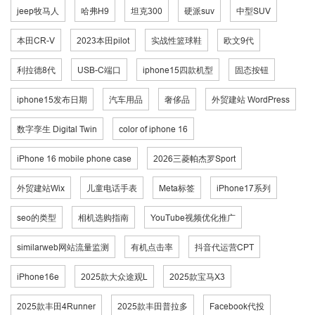
jeep牧马人
哈弗H9
坦克300
硬派suv
中型SUV
本田CR-V
2023本田pilot
实战性篮球鞋
欧文9代
利拉德8代
USB-C端口
iphone15四款机型
固态按钮
iphone15发布日期
汽车用品
奢侈品
外贸建站 WordPress
数字孪生 Digital Twin
color of iphone 16
iPhone 16 mobile phone case
2026三菱帕杰罗Sport
外贸建站Wix
儿童电话手表
Meta标签
iPhone17系列
seo的类型
相机选购指南
YouTube视频优化推广
similarweb网站流量监测
有机点击率
抖音代运营CPT
iPhone16e
2025款大众途观L
2025款宝马X3
2025款丰田4Runner
2025款丰田普拉多
Facebook代投