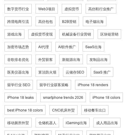
数字货币行业
Web3项目
虚拟货币
高仿鞋行业推广
跨境电商引流
高仿包包
B2B营销
电子烟出海
游戏出海
虚拟货币变现
机械设备行业营销
区块链营销
加密市场态势
AI代理
AI软件推广
SaaS出海
谷歌排名优化
外贸获客
新能源出海
发制品出海
医美仪器出海
算法防火墙
云储存SEO
SaaS 推广
留学行业 SEO
留学行业获客策略
iPhone 18 renders
iPhone 18 leaks
smartphone trends 2026
iPhone 18 colors
best iPhone 18 colors
CNC机床外贸
移动餐车出口
移动厕所外贸
仓储机器人
iGaming出海
成人用品出海