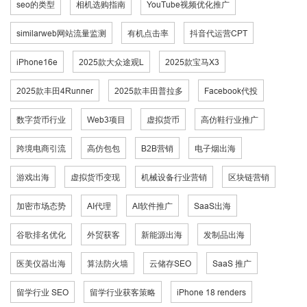
seo的类型
相机选购指南
YouTube视频优化推广
similarweb网站流量监测
有机点击率
抖音代运营CPT
iPhone16e
2025款大众途观L
2025款宝马X3
2025款丰田4Runner
2025款丰田普拉多
Facebook代投
数字货币行业
Web3项目
虚拟货币
高仿鞋行业推广
跨境电商引流
高仿包包
B2B营销
电子烟出海
游戏出海
虚拟货币变现
机械设备行业营销
区块链营销
加密市场态势
AI代理
AI软件推广
SaaS出海
谷歌排名优化
外贸获客
新能源出海
发制品出海
医美仪器出海
算法防火墙
云储存SEO
SaaS 推广
留学行业 SEO
留学行业获客策略
iPhone 18 renders