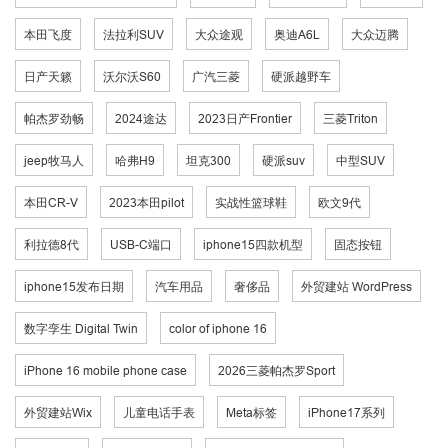
本田飞度
法拉利SUV
大众途观
奥迪A6L
大众迈腾
日产天籁
沃尔沃S60
广汽三菱
硬派越野车
帕杰罗劲畅
2024途达
2023日产Frontier
三菱Triton
jeep牧马人
哈弗H9
坦克300
硬派suv
中型SUV
本田CR-V
2023本田pilot
实战性篮球鞋
欧文9代
利拉德8代
USB-C端口
iphone15四款机型
固态按钮
iphone15发布日期
汽车用品
奢侈品
外贸建站 WordPress
数字孪生 Digital Twin
color of iphone 16
iPhone 16 mobile phone case
2026三菱帕杰罗Sport
外贸建站Wix
儿童电话手表
Meta标签
iPhone17系列