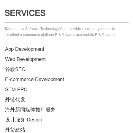
SERVICES
Tabpear is a Software Technology Co., Ltd which has many domestic
excellent e-commerce platform R & D teams and mobile R & D teams.
App Development
Web Development
谷歌SEO
E-commerce Development
SEM PPC
外链代发
海外新闻媒体推广服务
设计服务 Design
外贸建站