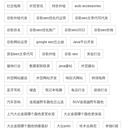
社交电商
外贸资讯
特价外链
auto accessories
谷歌外链代发
谷歌seo优化代运营
谷歌seo文章代写代发
谷歌排名
谷歌seo优化推广
谷歌seo2022
谷歌seo价格
谷歌网站运营
google seo怎么做
Java平台开发
原创seo文章代写
谷歌外链
谷歌 seo
美妆行业
服饰行业
数聚梨联联屏
java建站
外贸建站
外贸网站建设
外贸网站开发
响应式网站
跨境电商
蓝牙耳机
键盘
笔记本电脑
食品行业
游戏行业
汽车音响
途观越野车颜色怎么选
SUV途观越野车颜色
上汽大众途观哪个颜色更受欢迎
大众途观哪个颜色更保值
大众途观哪个颜色销量最好
大众polo
铃木吉姆尼
奔驰C级