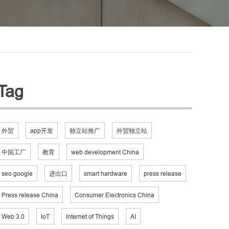
Tag
外贸
app开发
独立站推广
外贸独立站
中国工厂
教育
web development China
seo google
进出口
smart hardware
press release
Press release China
Consumer Electronics China
Web 3.0
IoT
Internet of Things
AI