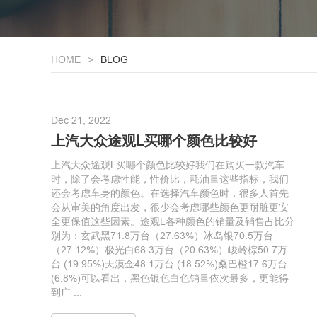
HOME
BLOG
Dec 21, 2022
上汽大众途观L买哪个颜色比较好
上汽大众途观L买哪个颜色比较好我们在购买一款汽车
时，除了会考虑性能，性价比，耗油量这些指标，我们
还会考虑车身的颜色。在选择汽车颜色时，很多人首先
会从审美的角度出发，很少会考虑哪些颜色更耐脏更安
全更保值这些因素。途观L各种颜色的销量及销售占比分
别为：玄武黑71.8万台（27.63%）冰岛银70.5万台
（27.12%）极光白68.3万台（20.63%）峻岭棕50.7万
台 (19.95%)天漠金48.1万台 (18.52%)桑巴橙17.6万台
(6.8%)可以看出，黑色银色白色销量依次最多，更能得
到广 ...