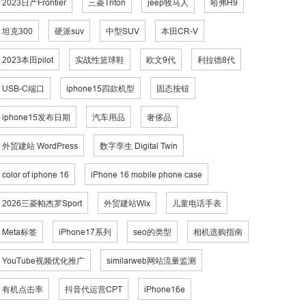
2023日产Frontier
三菱Triton
jeep牧马人
哈弗H9
坦克300
硬派suv
中型SUV
本田CR-V
2023本田pilot
实战性篮球鞋
欧文9代
利拉德8代
USB-C端口
iphone15四款机型
固态按钮
iphone15发布日期
汽车用品
奢侈品
外贸建站 WordPress
数字孪生 Digital Twin
color of iphone 16
iPhone 16 mobile phone case
2026三菱帕杰罗Sport
外贸建站Wix
儿童电话手表
Meta标签
iPhone17系列
seo的类型
相机选购指南
YouTube视频优化推广
similarweb网站流量监测
有机点击率
抖音代运营CPT
iPhone16e