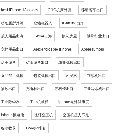
best iPhone 18 colors
CNC机床外贸
移动餐车出口
移动厕所外贸
仓储机器人
iGaming出海
成人用品出海
E-bike出海
预制房屋
轴承行业出口
宠物用品出口
Apple foldable iPhone
Apple rumors
烘干设备
矿山设备出口
农业机械出口
食品加工机械
包装机械出口
AI搜索
制冰机出口
猫砂出口
充电桩出口
牙科椅出口
工业冷水机出口
工业除尘器
工业机械臂
iphone电池健康度
iphone换电池
螺杆空压机
空压机压力不足
谷歌收录
Google排名