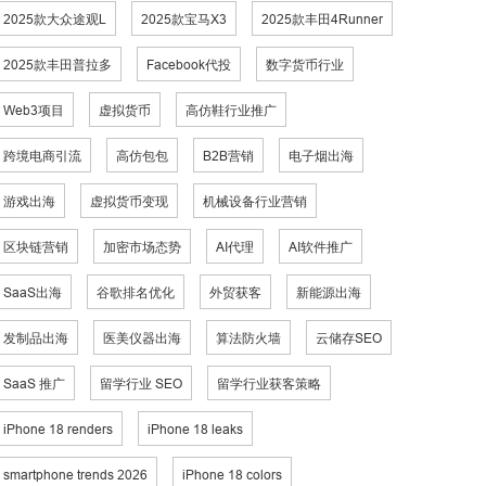
2025款大众途观L
2025款宝马X3
2025款丰田4Runner
2025款丰田普拉多
Facebook代投
数字货币行业
Web3项目
虚拟货币
高仿鞋行业推广
跨境电商引流
高仿包包
B2B营销
电子烟出海
游戏出海
虚拟货币变现
机械设备行业营销
区块链营销
加密市场态势
AI代理
AI软件推广
SaaS出海
谷歌排名优化
外贸获客
新能源出海
发制品出海
医美仪器出海
算法防火墙
云储存SEO
SaaS 推广
留学行业 SEO
留学行业获客策略
iPhone 18 renders
iPhone 18 leaks
smartphone trends 2026
iPhone 18 colors