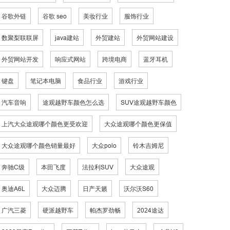
谷歌外链
谷歌 seo
美妆行业
服饰行业
数聚梨联联屏
java建站
外贸建站
外贸网站建设
外贸网站开发
响应式网站
跨境电商
蓝牙耳机
键盘
笔记本电脑
食品行业
游戏行业
汽车音响
途观越野车颜色怎么选
SUV途观越野车颜色
上汽大众途观哪个颜色更受欢迎
大众途观哪个颜色更保值
大众途观哪个颜色销量最好
大众polo
铃木吉姆尼
奔驰C级
本田飞度
法拉利SUV
大众途观
奥迪A6L
大众迈腾
日产天籁
沃尔沃S60
广汽三菱
硬派越野车
帕杰罗劲畅
2024途达