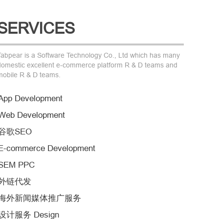
SERVICES
Tabpear is a Software Technology Co., Ltd which has many
domestic excellent e-commerce platform R & D teams and
mobile R & D teams.
App Development
Web Development
谷歌SEO
E-commerce Development
SEM PPC
外链代发
海外新闻媒体推广服务
设计服务 Design