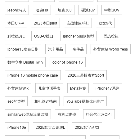
jeep牧马人
哈弗H9
坦克300
硬派suv
中型SUV
本田CR-V
2023本田pilot
实战性篮球鞋
欧文9代
利拉德8代
USB-C端口
iphone15四款机型
固态按钮
iphone15发布日期
汽车用品
奢侈品
外贸建站 WordPress
数字孪生 Digital Twin
color of iphone 16
iPhone 16 mobile phone case
2026三菱帕杰罗Sport
外贸建站Wix
儿童电话手表
Meta标签
iPhone17系列
seo的类型
相机选购指南
YouTube视频优化推广
similarweb网站流量监测
有机点击率
抖音代运营CPT
iPhone16e
2025款大众途观L
2025款宝马X3