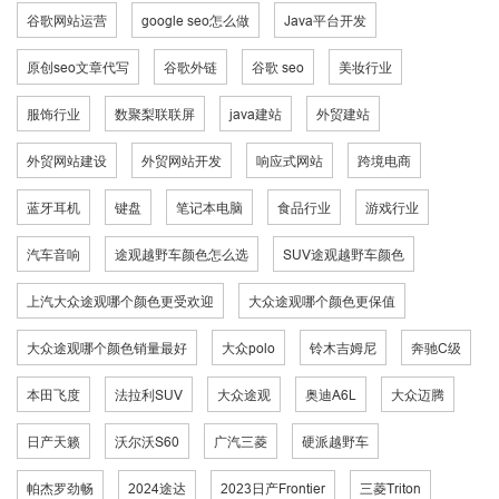
谷歌网站运营
google seo怎么做
Java平台开发
原创seo文章代写
谷歌外链
谷歌 seo
美妆行业
服饰行业
数聚梨联联屏
java建站
外贸建站
外贸网站建设
外贸网站开发
响应式网站
跨境电商
蓝牙耳机
键盘
笔记本电脑
食品行业
游戏行业
汽车音响
途观越野车颜色怎么选
SUV途观越野车颜色
上汽大众途观哪个颜色更受欢迎
大众途观哪个颜色更保值
大众途观哪个颜色销量最好
大众polo
铃木吉姆尼
奔驰C级
本田飞度
法拉利SUV
大众途观
奥迪A6L
大众迈腾
日产天籁
沃尔沃S60
广汽三菱
硬派越野车
帕杰罗劲畅
2024途达
2023日产Frontier
三菱Triton