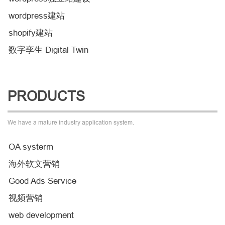
wordpress建站
shopify建站
数字孪生 Digital Twin
PRODUCTS
We have a mature industry application system.
OA systerm
海外软文营销
Good Ads Service
视频营销
web development