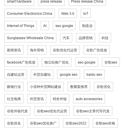
smart hardware
press release
Press release China
Consumer Electronics China
Web 3.0
IoT
Internet of Things
AI
seo google
制造业
Sunglasses Wholesale China
汽车
品牌营销
科技
新闻资讯
海外营销
谷歌优化代运营
谷歌广告投放
facebook广告投放
独立站推广优化
seo google
谷歌seo
自建站运营
外贸自建站
google seo
baidu seo
眼镜行业
小语种外贸网站建设
数聚梨推荐
谷歌优化
社交电商
外贸资讯
特价外链
auto accessories
谷歌外链代发
谷歌seo优化代运营
谷歌seo文章代写代发
谷歌排名
谷歌seo优化推广
谷歌seo2022
谷歌seo价格