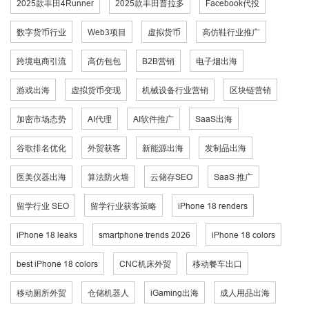
2025款丰田4Runner
2025款丰田普拉多
Facebook代投
数字货币行业
Web3项目
虚拟货币
高仿鞋行业推广
跨境电商引流
高仿包包
B2B营销
电子烟出海
游戏出海
虚拟货币变现
机械设备行业营销
区块链营销
加密市场态势
AI代理
AI软件推广
SaaS出海
谷歌排名优化
外贸获客
新能源出海
发制品出海
医美仪器出海
算法防火墙
云储存SEO
SaaS 推广
留学行业 SEO
留学行业获客策略
iPhone 18 renders
iPhone 18 leaks
smartphone trends 2026
iPhone 18 colors
best iPhone 18 colors
CNC机床外贸
移动餐车出口
移动厕所外贸
仓储机器人
iGaming出海
成人用品出海