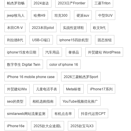
帕杰罗劲畅
2024途达
2023日产Frontier
三菱Triton
jeep牧马人
哈弗H9
坦克300
硬派suv
中型SUV
本田CR-V
2023本田pilot
实战性篮球鞋
欧文9代
利拉德8代
USB-C端口
iphone15四款机型
固态按钮
iphone15发布日期
汽车用品
奢侈品
外贸建站 WordPress
数字孪生 Digital Twin
color of iphone 16
iPhone 16 mobile phone case
2026三菱帕杰罗Sport
外贸建站Wix
儿童电话手表
Meta标签
iPhone17系列
seo的类型
相机选购指南
YouTube视频优化推广
similarweb网站流量监测
有机点击率
抖音代运营CPT
iPhone16e
2025款大众途观L
2025款宝马X3