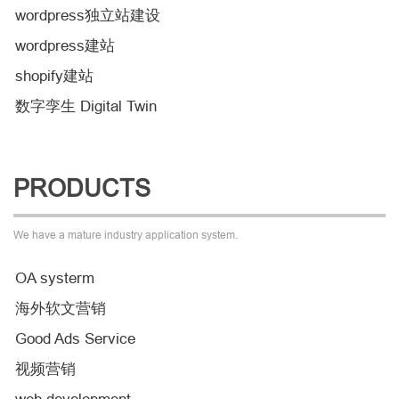
wordpress独立站建设
wordpress建站
shopify建站
数字孪生 Digital Twin
PRODUCTS
We have a mature industry application system.
OA systerm
海外软文营销
Good Ads Service
视频营销