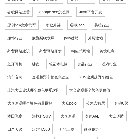
谷歌网站运营
google seo怎么做
Java平台开发
原创seo文章代写
谷歌外链
谷歌 seo
美妆行业
服饰行业
数聚梨联联屏
java建站
外贸建站
外贸网站建设
外贸网站开发
响应式网站
跨境电商
蓝牙耳机
键盘
笔记本电脑
食品行业
游戏行业
汽车音响
途观越野车颜色怎么选
SUV途观越野车颜色
上汽大众途观哪个颜色更受欢迎
大众途观哪个颜色更保值
大众途观哪个颜色销量最好
大众polo
铃木吉姆尼
奔驰C级
本田飞度
法拉利SUV
大众途观
奥迪A6L
大众迈腾
日产天籁
沃尔沃S60
广汽三菱
硬派越野车