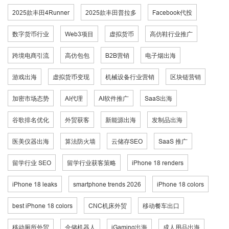
2025款丰田4Runner
2025款丰田普拉多
Facebook代投
数字货币行业
Web3项目
虚拟货币
高仿鞋行业推广
跨境电商引流
高仿包包
B2B营销
电子烟出海
游戏出海
虚拟货币变现
机械设备行业营销
区块链营销
加密市场态势
AI代理
AI软件推广
SaaS出海
谷歌排名优化
外贸获客
新能源出海
发制品出海
医美仪器出海
算法防火墙
云储存SEO
SaaS 推广
留学行业 SEO
留学行业获客策略
iPhone 18 renders
iPhone 18 leaks
smartphone trends 2026
iPhone 18 colors
best iPhone 18 colors
CNC机床外贸
移动餐车出口
移动厕所外贸
仓储机器人
iGaming出海
成人用品出海