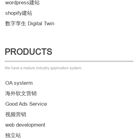
wordpress建站
shopify建站
数字孪生 Digital Twin
PRODUCTS
We have a mature industry application system.
OA systerm
海外软文营销
Good Ads Service
视频营销
web development
独立站