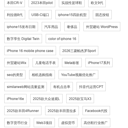
本田CR-V
2023本田pilot
实战性篮球鞋
欧文9代
利拉德8代
USB-C端口
iphone15四款机型
固态按钮
iphone15发布日期
汽车用品
奢侈品
外贸建站 WordPress
数字孪生 Digital Twin
color of iphone 16
iPhone 16 mobile phone case
2026三菱帕杰罗Sport
外贸建站Wix
儿童电话手表
Meta标签
iPhone17系列
seo的类型
相机选购指南
YouTube视频优化推广
similarweb网站流量监测
有机点击率
抖音代运营CPT
iPhone16e
2025款大众途观L
2025款宝马X3
2025款丰田4Runner
2025款丰田普拉多
Facebook代投
数字货币行业
Web3项目
虚拟货币
高仿鞋行业推广