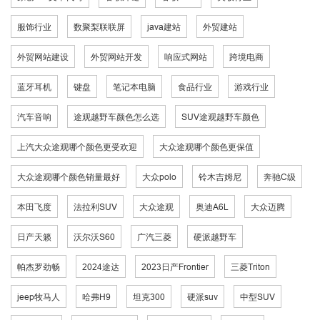
服饰行业
数聚梨联联屏
java建站
外贸建站
外贸网站建设
外贸网站开发
响应式网站
跨境电商
蓝牙耳机
键盘
笔记本电脑
食品行业
游戏行业
汽车音响
途观越野车颜色怎么选
SUV途观越野车颜色
上汽大众途观哪个颜色更受欢迎
大众途观哪个颜色更保值
大众途观哪个颜色销量最好
大众polo
铃木吉姆尼
奔驰C级
本田飞度
法拉利SUV
大众途观
奥迪A6L
大众迈腾
日产天籁
沃尔沃S60
广汽三菱
硬派越野车
帕杰罗劲畅
2024途达
2023日产Frontier
三菱Triton
jeep牧马人
哈弗H9
坦克300
硬派suv
中型SUV