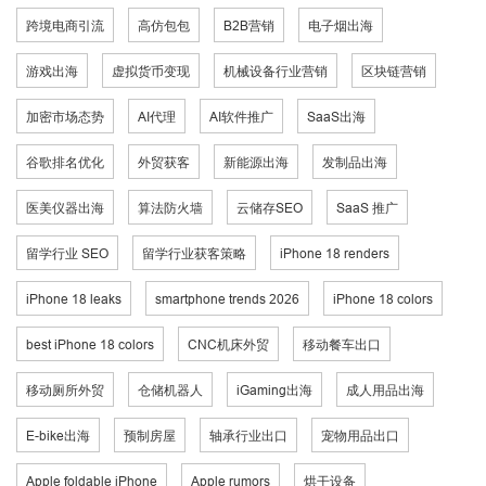
跨境电商引流
高仿包包
B2B营销
电子烟出海
游戏出海
虚拟货币变现
机械设备行业营销
区块链营销
加密市场态势
AI代理
AI软件推广
SaaS出海
谷歌排名优化
外贸获客
新能源出海
发制品出海
医美仪器出海
算法防火墙
云储存SEO
SaaS 推广
留学行业 SEO
留学行业获客策略
iPhone 18 renders
iPhone 18 leaks
smartphone trends 2026
iPhone 18 colors
best iPhone 18 colors
CNC机床外贸
移动餐车出口
移动厕所外贸
仓储机器人
iGaming出海
成人用品出海
E-bike出海
预制房屋
轴承行业出口
宠物用品出口
Apple foldable iPhone
Apple rumors
烘干设备