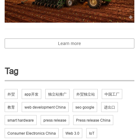
Learn more
Tag
外贸
app开发
独立站推广
外贸独立站
中国工厂
教育
web development China
seo google
进出口
smart hardware
press release
Press release China
Consumer Electronics China
Web 3.0
IoT