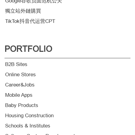
Google谷歌负面危机公关
獨立站外鏈購買
TikTok抖音代运营CPT
PORTFOLIO
B2B Sites
Online Stores
Career&Jobs
Mobile Apps
Baby Products
Housing Construction
Schools & Institutes