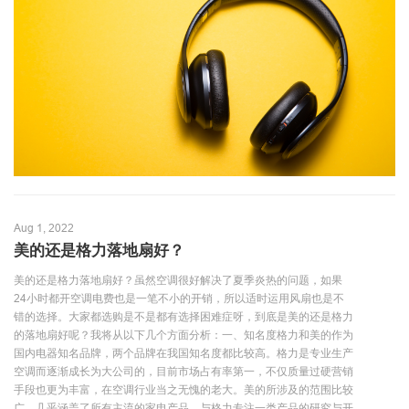
Aug 1, 2022
美的还是格力落地扇好？
美的还是格力落地扇好？虽然空调很好解决了夏季炎热的问题，如果
24小时都开空调电费也是一笔不小的开销，所以适时运用风扇也是不
错的选择。大家都选购是不是都有选择困难症呀，到底是美的还是格力
的落地扇好呢？我将从以下几个方面分析：一、知名度格力和美的作为
国内电器知名品牌，两个品牌在我国知名度都比较高。格力是专业生产
空调而逐渐成长为大公司的，目前市场占有率第一，不仅质量过硬营销
手段也更为丰富，在空调行业当之无愧的老大。美的所涉及的范围比较
广，几乎涵盖了所有主流的家电产品，与格力专注一类产品的研究与开