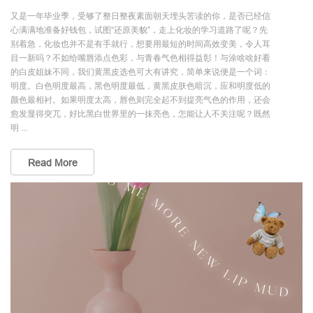
又是一年毕业季，受够了整日整夜素面朝天埋头苦读的你，是否已经信
心满满地准备好钱包，试图“还原美貌”，走上化妆的学习道路了呢？先
别着急，化妆也并不是有手就行，想要用最短的时间高效变美，令人耳
目一新吗？不如给嘴唇添点色彩，与青春气色相得益彰！与涂啥啥好看
的白皮姐妹不同，我们黄黑皮选色可大有讲究，简单来说便是一个词：
明度。白色明度最高，黑色明度最低，黄黑皮肤色暗沉，应和明度低的
颜色最相衬。如果明度太高，唇色则完全起不到提亮气色的作用，还会
愈发显得突兀，好比黑白世界里的一抹亮色，怎能让人不关注呢？既然
明 ...
Read More