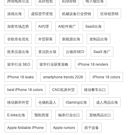
跨境电商引流
高仿包包
B2B营销
电子烟出海
游戏出海
虚拟货币变现
机械设备行业营销
区块链营销
加密市场态势
AI代理
AI软件推广
SaaS出海
谷歌排名优化
外贸获客
新能源出海
发制品出海
医美仪器出海
算法防火墙
云储存SEO
SaaS 推广
留学行业 SEO
留学行业获客策略
iPhone 18 renders
iPhone 18 leaks
smartphone trends 2026
iPhone 18 colors
best iPhone 18 colors
CNC机床外贸
移动餐车出口
移动厕所外贸
仓储机器人
iGaming出海
成人用品出海
E-bike出海
预制房屋
轴承行业出口
宠物用品出口
Apple foldable iPhone
Apple rumors
烘干设备