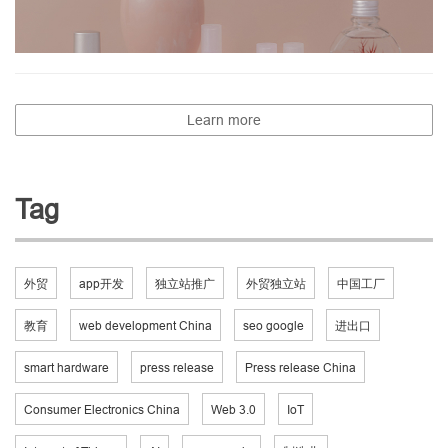
Learn more
Tag
外贸
app开发
独立站推广
外贸独立站
中国工厂
教育
web development China
seo google
进出口
smart hardware
press release
Press release China
Consumer Electronics China
Web 3.0
IoT