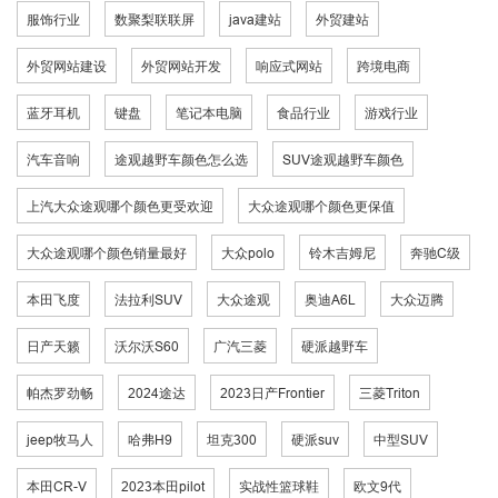
服饰行业
数聚梨联联屏
java建站
外贸建站
外贸网站建设
外贸网站开发
响应式网站
跨境电商
蓝牙耳机
键盘
笔记本电脑
食品行业
游戏行业
汽车音响
途观越野车颜色怎么选
SUV途观越野车颜色
上汽大众途观哪个颜色更受欢迎
大众途观哪个颜色更保值
大众途观哪个颜色销量最好
大众polo
铃木吉姆尼
奔驰C级
本田飞度
法拉利SUV
大众途观
奥迪A6L
大众迈腾
日产天籁
沃尔沃S60
广汽三菱
硬派越野车
帕杰罗劲畅
2024途达
2023日产Frontier
三菱Triton
jeep牧马人
哈弗H9
坦克300
硬派suv
中型SUV
本田CR-V
2023本田pilot
实战性篮球鞋
欧文9代