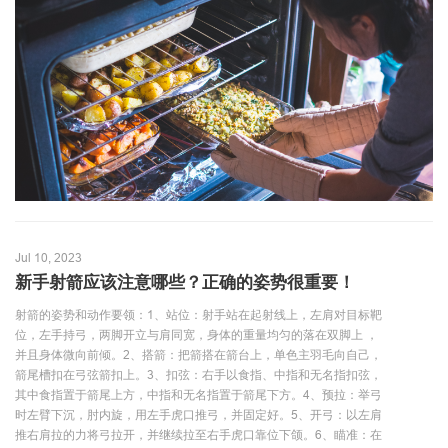
Jul 10, 2023
新手射箭应该注意哪些？正确的姿势很重要！
射箭的姿势和动作要领：1、站位：射手站在起射线上，左肩对目标靶
位，左手持弓，两脚开立与肩同宽，身体的重量均匀的落在双脚上 ，
并且身体微向前倾。2、搭箭：把箭搭在箭台上，单色主羽毛向自己，
箭尾槽扣在弓弦箭扣上。3、扣弦：右手以食指、中指和无名指扣弦，
其中食指置于箭尾上方，中指和无名指置于箭尾下方。4、预拉：举弓
时左臂下沉，肘内旋，用左手虎口推弓，并固定好。5、开弓：以左肩
推右肩拉的力将弓拉开，并继续拉至右手虎口靠位下颌。6、瞄准：在