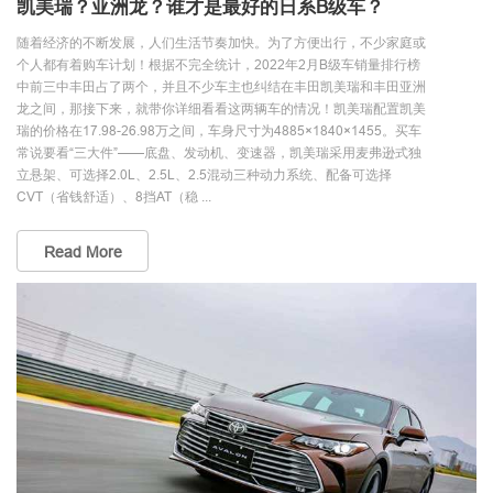
凯美瑞？亚洲龙？谁才是最好的日系B级车？
随着经济的不断发展，人们生活节奏加快。为了方便出行，不少家庭或
个人都有着购车计划！根据不完全统计，2022年2月B级车销量排行榜
中前三中丰田占了两个，并且不少车主也纠结在丰田凯美瑞和丰田亚洲
龙之间，那接下来，就带你详细看看这两辆车的情况！凯美瑞配置凯美
瑞的价格在17.98-26.98万之间，车身尺寸为4885×1840×1455。买车
常说要看“三大件”——底盘、发动机、变速器，凯美瑞采用麦弗逊式独
立悬架、可选择2.0L、2.5L、2.5混动三种动力系统、配备可选择
CVT（省钱舒适）、8挡AT（稳 ...
Read More