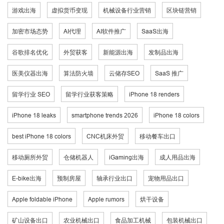
游戏出海
虚拟货币变现
机械设备行业营销
区块链营销
加密市场态势
AI代理
AI软件推广
SaaS出海
谷歌排名优化
外贸获客
新能源出海
发制品出海
医美仪器出海
算法防火墙
云储存SEO
SaaS 推广
留学行业 SEO
留学行业获客策略
iPhone 18 renders
iPhone 18 leaks
smartphone trends 2026
iPhone 18 colors
best iPhone 18 colors
CNC机床外贸
移动餐车出口
移动厕所外贸
仓储机器人
iGaming出海
成人用品出海
E-bike出海
预制房屋
轴承行业出口
宠物用品出口
Apple foldable iPhone
Apple rumors
烘干设备
矿山设备出口
农业机械出口
食品加工机械
包装机械出口