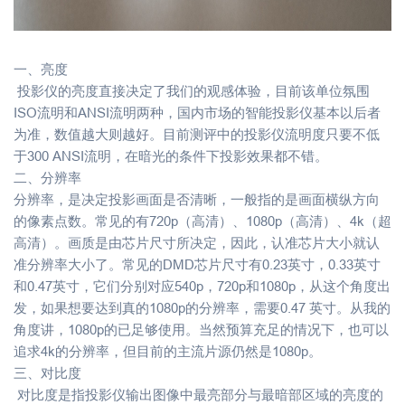
一、亮度
投影仪的亮度直接决定了我们的观感体验，目前该单位氛围
ISO
流明和
ANSI
流明两种，国内市场的智能投影仪基本以后者
为准，数值越大则越好。目前测评中的投影仪流明度只要不低
于
300 ANSI
流明，在暗光的条件下投影效果都不错。
二、分辨率
分辨率，是决定投影画面是否清晰，一般指的是画面横纵方向
的像素点数。常见的有
720p
（高清）、
1080p
（高清）、
4k
（超
高清）。画质是由芯片尺寸所决定，因此，认准芯片大小就认
准分辨率大小了。常见的
DMD
芯片尺寸有
0.23
英寸，
0.33
英寸
和
0.47
英寸，它们分别对应
540p
，
720p
和
1080p
，从这个角度出
发，如果想要达到真的
1080p
的分辨率，需要
0.47
英寸。从我的
角度讲，
1080p
的已足够使用。当然预算充足的情况下，也可以
追求
4k
的分辨率，但目前的主流片源仍然是
1080p
。
三、对比度
对比度是指投影仪输出图像中最亮部分与最暗部区域的亮度的