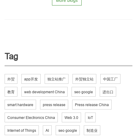
More blogs
Tag
外贸
app开发
独立站推广
外贸独立站
中国工厂
教育
web development China
seo google
进出口
smart hardware
press release
Press release China
Consumer Electronics China
Web 3.0
IoT
Internet of Things
AI
seo google
制造业