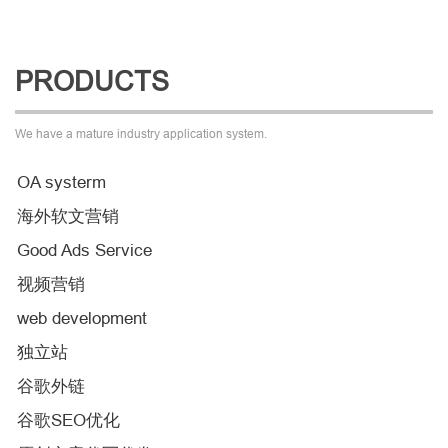
PRODUCTS
We have a mature industry application system.
OA systerm
海外软文营销
Good Ads Service
视频营销
web development
独立站
谷歌外链
谷歌SEO优化