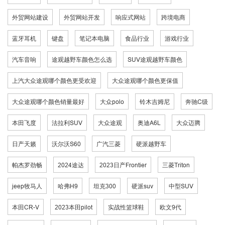
外贸网站建设
外贸网站开发
响应式网站
跨境电商
蓝牙耳机
键盘
笔记本电脑
食品行业
游戏行业
汽车音响
途观越野车颜色怎么选
SUV途观越野车颜色
上汽大众途观哪个颜色更受欢迎
大众途观哪个颜色更保值
大众途观哪个颜色销量最好
大众polo
铃木吉姆尼
奔驰C级
本田飞度
法拉利SUV
大众途观
奥迪A6L
大众迈腾
日产天籁
沃尔沃S60
广汽三菱
硬派越野车
帕杰罗劲畅
2024途达
2023日产Frontier
三菱Triton
jeep牧马人
哈弗H9
坦克300
硬派suv
中型SUV
本田CR-V
2023本田pilot
实战性篮球鞋
欧文9代