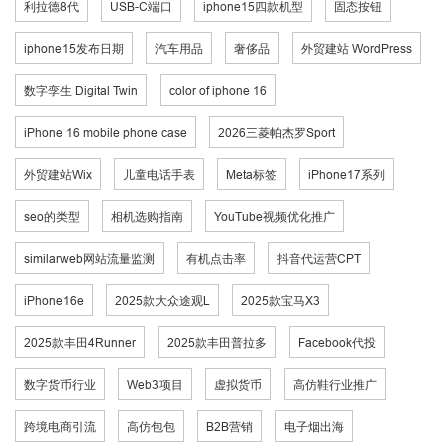
利拉德8代
USB-C端口
iphone15四款机型
固态按钮
iphone15发布日期
汽车用品
奢侈品
外贸建站 WordPress
数字孪生 Digital Twin
color of iphone 16
iPhone 16 mobile phone case
2026三菱帕杰罗Sport
外贸建站Wix
儿童电话手表
Meta标签
iPhone17系列
seo的类型
相机选购指南
YouTube视频优化推广
similarweb网站流量监测
有机点击率
抖音代运营CPT
iPhone16e
2025款大众途观L
2025款宝马X3
2025款丰田4Runner
2025款丰田普拉多
Facebook代投
数字货币行业
Web3项目
虚拟货币
高仿鞋行业推广
跨境电商引流
高仿包包
B2B营销
电子烟出海