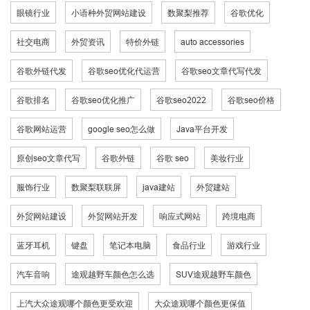
眼镜行业
小语种外贸网站建设
数聚梨推荐
谷歌优化
社交电商
外贸资讯
特价外链
auto accessories
谷歌外链代发
谷歌seo优化代运营
谷歌seo文章代写代发
谷歌排名
谷歌seo优化推广
谷歌seo2022
谷歌seo价格
谷歌网站运营
google seo怎么做
Java平台开发
原创seo文章代写
谷歌外链
谷歌 seo
美妆行业
服饰行业
数聚梨联联屏
java建站
外贸建站
外贸网站建设
外贸网站开发
响应式网站
跨境电商
蓝牙耳机
键盘
笔记本电脑
食品行业
游戏行业
汽车音响
途观越野车颜色怎么选
SUV途观越野车颜色
上汽大众途观哪个颜色更受欢迎
大众途观哪个颜色更保值