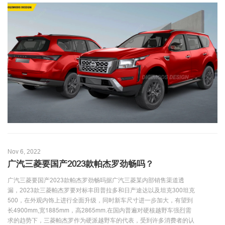
Nov 6, 2022
广汽三菱要国产2023款帕杰罗劲畅吗？
广汽三菱要国产2023款帕杰罗劲畅吗据广汽三菱某内部销售渠道透
漏，2023款三菱帕杰罗要对标丰田普拉多和日产途达以及坦克300坦克
500，在外观内饰上进行全面升级，同时新车尺寸进一步加大，有望到
长4900mm,宽1885mm，高2865mm.在国内普遍对硬核越野车强烈需
求的趋势下，三菱帕杰罗作为硬派越野车的代表，受到许多消费者的认