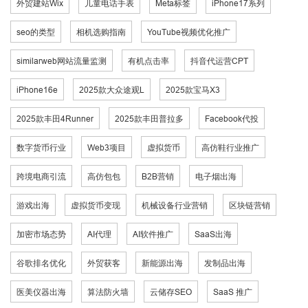
外贸建站Wix
儿童电话手表
Meta标签
iPhone17系列
seo的类型
相机选购指南
YouTube视频优化推广
similarweb网站流量监测
有机点击率
抖音代运营CPT
iPhone16e
2025款大众途观L
2025款宝马X3
2025款丰田4Runner
2025款丰田普拉多
Facebook代投
数字货币行业
Web3项目
虚拟货币
高仿鞋行业推广
跨境电商引流
高仿包包
B2B营销
电子烟出海
游戏出海
虚拟货币变现
机械设备行业营销
区块链营销
加密市场态势
AI代理
AI软件推广
SaaS出海
谷歌排名优化
外贸获客
新能源出海
发制品出海
医美仪器出海
算法防火墙
云储存SEO
SaaS 推广