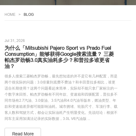
HOME
BLOG
Jul 31, 2026
为什么「Mitsubishi Pajero Sport vs Prado Fuel
Consumption」能够获得Google搜索流量？ 三菱
帕杰罗劲畅3.0真实油耗多少？和普拉多谁更省
油？
很多人搜索三菱帕杰罗劲畅，最先想知道的并不是它有几种配置，而是
两个很实际的问题：3.0排量到底费不费油？和丰田普拉多相比，谁更
适合长期使用？这两个问题看起来简单，实际却不能只拿厂家标注的一
个数字来回答。帕杰罗劲畅有不同年款、变速箱和四驱配置，普拉多不
同市场有2.7汽油、3.0柴油、3.5汽油和4.0汽油等版本，燃油类型、年
款和变速箱差异都可能影响油耗。城市拥堵、轮胎尺寸、车顶行李、载
客人数和驾驶方式，都会让实际油耗产生明显变化。先说结论：根据不
同车主采用加满法记录的实际数据，3.0L V6汽油版 ...
Read More