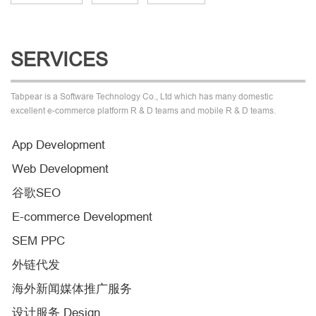
SERVICES
Tabpear is a Software Technology Co., Ltd which has many domestic
excellent e-commerce platform R & D teams and mobile R & D teams.
App Development
Web Development
谷歌SEO
E-commerce Development
SEM PPC
外链代发
海外新闻媒体推广服务
设计服务 Design