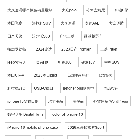
大众途观哪个颜色销量最好
大众polo
铃木吉姆尼
奔驰C级
本田飞度
法拉利SUV
大众途观
奥迪A6L
大众迈腾
日产天籁
沃尔沃S60
广汽三菱
硬派越野车
帕杰罗劲畅
2024途达
2023日产Frontier
三菱Triton
jeep牧马人
哈弗H9
坦克300
硬派suv
中型SUV
本田CR-V
2023本田pilot
实战性篮球鞋
欧文9代
利拉德8代
USB-C端口
iphone15四款机型
固态按钮
iphone15发布日期
汽车用品
奢侈品
外贸建站 WordPress
数字孪生 Digital Twin
color of iphone 16
iPhone 16 mobile phone case
2026三菱帕杰罗Sport