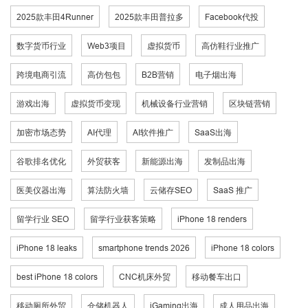
2025款丰田4Runner
2025款丰田普拉多
Facebook代投
数字货币行业
Web3项目
虚拟货币
高仿鞋行业推广
跨境电商引流
高仿包包
B2B营销
电子烟出海
游戏出海
虚拟货币变现
机械设备行业营销
区块链营销
加密市场态势
AI代理
AI软件推广
SaaS出海
谷歌排名优化
外贸获客
新能源出海
发制品出海
医美仪器出海
算法防火墙
云储存SEO
SaaS 推广
留学行业 SEO
留学行业获客策略
iPhone 18 renders
iPhone 18 leaks
smartphone trends 2026
iPhone 18 colors
best iPhone 18 colors
CNC机床外贸
移动餐车出口
移动厕所外贸
仓储机器人
iGaming出海
成人用品出海