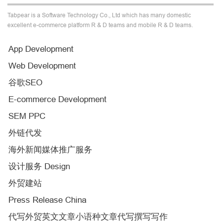
Tabpear is a Software Technology Co., Ltd which has many domestic
excellent e-commerce platform R & D teams and mobile R & D teams.
App Development
Web Development
谷歌SEO
E-commerce Development
SEM PPC
外链代发
海外新闻媒体推广服务
设计服务 Design
外贸建站
Press Release China
代写外贸英文文章小语种文章代写撰写写作