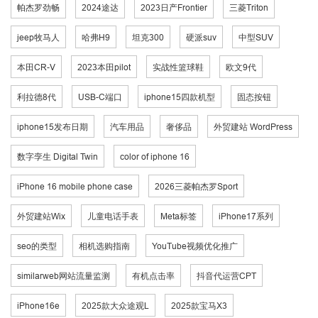
帕杰罗劲畅
2024途达
2023日产Frontier
三菱Triton
jeep牧马人
哈弗H9
坦克300
硬派suv
中型SUV
本田CR-V
2023本田pilot
实战性篮球鞋
欧文9代
利拉德8代
USB-C端口
iphone15四款机型
固态按钮
iphone15发布日期
汽车用品
奢侈品
外贸建站 WordPress
数字孪生 Digital Twin
color of iphone 16
iPhone 16 mobile phone case
2026三菱帕杰罗Sport
外贸建站Wix
儿童电话手表
Meta标签
iPhone17系列
seo的类型
相机选购指南
YouTube视频优化推广
similarweb网站流量监测
有机点击率
抖音代运营CPT
iPhone16e
2025款大众途观L
2025款宝马X3