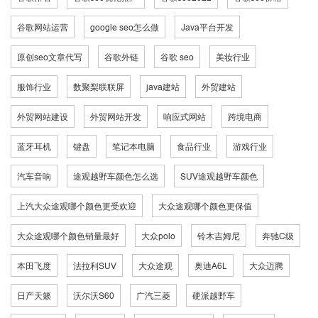
谷歌网站运营
google seo怎么做
Java平台开发
原创seo文章代写
谷歌外链
谷歌 seo
美妆行业
服饰行业
数聚梨联联屏
java建站
外贸建站
外贸网站建设
外贸网站开发
响应式网站
跨境电商
蓝牙耳机
键盘
笔记本电脑
食品行业
游戏行业
汽车音响
途观越野车颜色怎么选
SUV途观越野车颜色
上汽大众途观哪个颜色更受欢迎
大众途观哪个颜色更保值
大众途观哪个颜色销量最好
大众polo
铃木吉姆尼
奔驰C级
本田飞度
法拉利SUV
大众途观
奥迪A6L
大众迈腾
日产天籁
沃尔沃S60
广汽三菱
硬派越野车