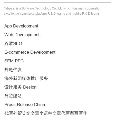
Tabpear is a Software Technology Co., Ltd which has many domestic
excellent e-commerce platform R & D teams and mobile R & D teams.
App Development
Web Development
谷歌SEO
E-commerce Development
SEM PPC
外链代发
海外新闻媒体推广服务
设计服务 Design
外贸建站
Press Release China
代写外贸英文文章小语种文章代写撰写写作