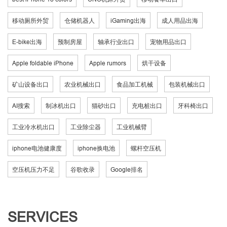
移动厕所外贸
仓储机器人
iGaming出海
成人用品出海
E-bike出海
预制房屋
轴承行业出口
宠物用品出口
Apple foldable iPhone
Apple rumors
烘干设备
矿山设备出口
农业机械出口
食品加工机械
包装机械出口
AI搜索
制冰机出口
猫砂出口
充电桩出口
牙科椅出口
工业冷水机出口
工业除尘器
工业机械臂
iphone电池健康度
iphone换电池
螺杆空压机
空压机压力不足
谷歌收录
Google排名
SERVICES