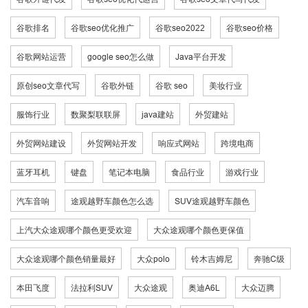
谷歌排名
谷歌seo优化推广
谷歌seo2022
谷歌seo价格
谷歌网站运营
google seo怎么做
Java平台开发
原创seo文章代写
谷歌外链
谷歌 seo
美妆行业
服饰行业
数聚梨联联屏
java建站
外贸建站
外贸网站建设
外贸网站开发
响应式网站
跨境电商
蓝牙耳机
键盘
笔记本电脑
食品行业
游戏行业
汽车音响
途观越野车颜色怎么选
SUV途观越野车颜色
上汽大众途观哪个颜色更受欢迎
大众途观哪个颜色更保值
大众途观哪个颜色销量最好
大众polo
铃木吉姆尼
奔驰C级
本田飞度
法拉利SUV
大众途观
奥迪A6L
大众迈腾