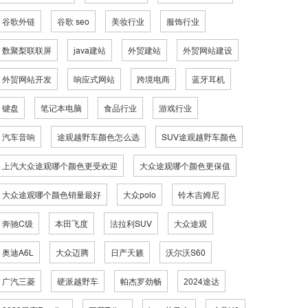
谷歌外链
谷歌 seo
美妆行业
服饰行业
数聚梨联联屏
java建站
外贸建站
外贸网站建设
外贸网站开发
响应式网站
跨境电商
蓝牙耳机
键盘
笔记本电脑
食品行业
游戏行业
汽车音响
途观越野车颜色怎么选
SUV途观越野车颜色
上汽大众途观哪个颜色更受欢迎
大众途观哪个颜色更保值
大众途观哪个颜色销量最好
大众polo
铃木吉姆尼
奔驰C级
本田飞度
法拉利SUV
大众途观
奥迪A6L
大众迈腾
日产天籁
沃尔沃S60
广汽三菱
硬派越野车
帕杰罗劲畅
2024途达