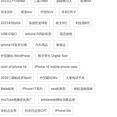
2023日产Frontier
三菱Triton
jeep牧马人
哈弗H9
坦克300
硬派suv
中型SUV
本田CR-V
2023本田pilot
实战性篮球鞋
欧文9代
利拉德8代
USB-C端口
iphone15四款机型
固态按钮
iphone15发布日期
汽车用品
奢侈品
外贸建站 WordPress
数字孪生 Digital Twin
color of iphone 16
iPhone 16 mobile phone case
2026三菱帕杰罗Sport
外贸建站Wix
儿童电话手表
Meta标签
iPhone17系列
seo的类型
相机选购指南
YouTube视频优化推广
similarweb网站流量监测
有机点击率
抖音代运营CPT
iPhone16e