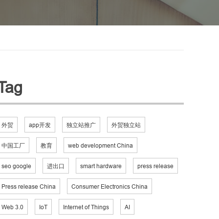
Tag
外贸
app开发
独立站推广
外贸独立站
中国工厂
教育
web development China
seo google
进出口
smart hardware
press release
Press release China
Consumer Electronics China
Web 3.0
IoT
Internet of Things
AI