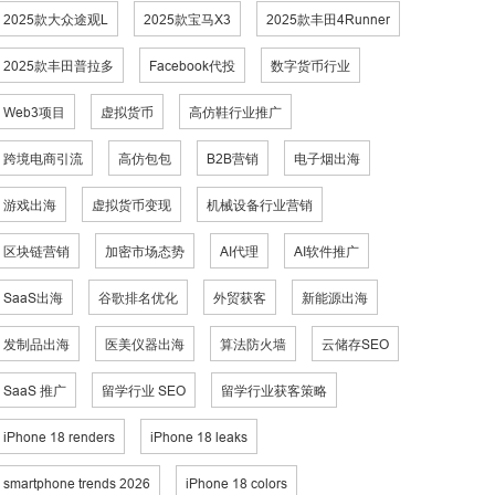
2025款大众途观L
2025款宝马X3
2025款丰田4Runner
2025款丰田普拉多
Facebook代投
数字货币行业
Web3项目
虚拟货币
高仿鞋行业推广
跨境电商引流
高仿包包
B2B营销
电子烟出海
游戏出海
虚拟货币变现
机械设备行业营销
区块链营销
加密市场态势
AI代理
AI软件推广
SaaS出海
谷歌排名优化
外贸获客
新能源出海
发制品出海
医美仪器出海
算法防火墙
云储存SEO
SaaS 推广
留学行业 SEO
留学行业获客策略
iPhone 18 renders
iPhone 18 leaks
smartphone trends 2026
iPhone 18 colors