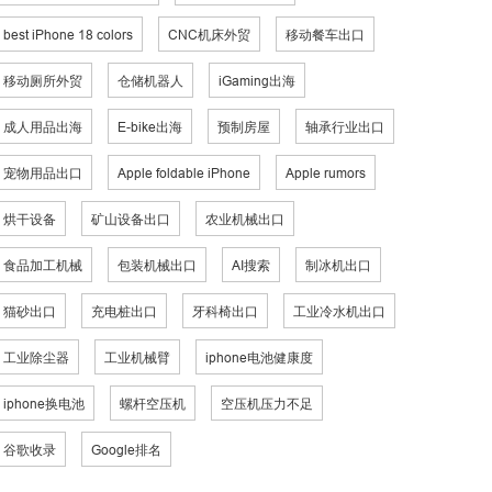
best iPhone 18 colors
CNC机床外贸
移动餐车出口
移动厕所外贸
仓储机器人
iGaming出海
成人用品出海
E-bike出海
预制房屋
轴承行业出口
宠物用品出口
Apple foldable iPhone
Apple rumors
烘干设备
矿山设备出口
农业机械出口
食品加工机械
包装机械出口
AI搜索
制冰机出口
猫砂出口
充电桩出口
牙科椅出口
工业冷水机出口
工业除尘器
工业机械臂
iphone电池健康度
iphone换电池
螺杆空压机
空压机压力不足
谷歌收录
Google排名