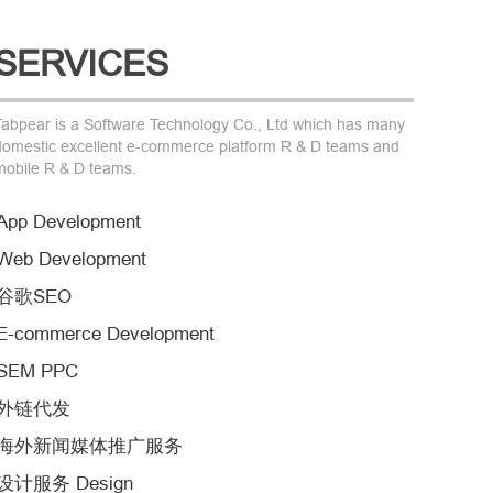
SERVICES
Tabpear is a Software Technology Co., Ltd which has many
domestic excellent e-commerce platform R & D teams and
mobile R & D teams.
App Development
Web Development
谷歌SEO
E-commerce Development
SEM PPC
外链代发
海外新闻媒体推广服务
设计服务 Design