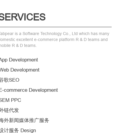
SERVICES
Tabpear is a Software Technology Co., Ltd which has many
domestic excellent e-commerce platform R & D teams and
mobile R & D teams.
App Development
Web Development
谷歌SEO
E-commerce Development
SEM PPC
外链代发
海外新闻媒体推广服务
设计服务 Design