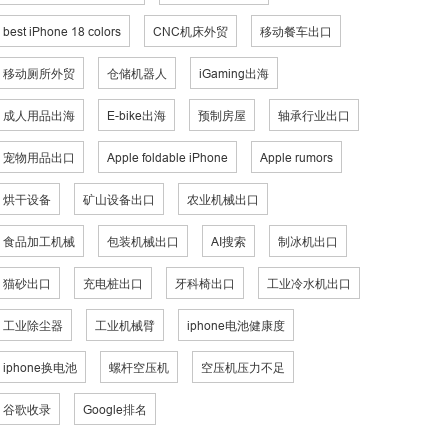
best iPhone 18 colors
CNC机床外贸
移动餐车出口
移动厕所外贸
仓储机器人
iGaming出海
成人用品出海
E-bike出海
预制房屋
轴承行业出口
宠物用品出口
Apple foldable iPhone
Apple rumors
烘干设备
矿山设备出口
农业机械出口
食品加工机械
包装机械出口
AI搜索
制冰机出口
猫砂出口
充电桩出口
牙科椅出口
工业冷水机出口
工业除尘器
工业机械臂
iphone电池健康度
iphone换电池
螺杆空压机
空压机压力不足
谷歌收录
Google排名