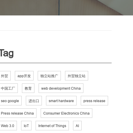
Tag
外贸
app开发
独立站推广
外贸独立站
中国工厂
教育
web development China
seo google
进出口
smart hardware
press release
Press release China
Consumer Electronics China
Web 3.0
IoT
Internet of Things
AI