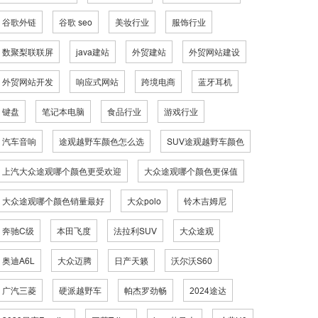
谷歌外链
谷歌 seo
美妆行业
服饰行业
数聚梨联联屏
java建站
外贸建站
外贸网站建设
外贸网站开发
响应式网站
跨境电商
蓝牙耳机
键盘
笔记本电脑
食品行业
游戏行业
汽车音响
途观越野车颜色怎么选
SUV途观越野车颜色
上汽大众途观哪个颜色更受欢迎
大众途观哪个颜色更保值
大众途观哪个颜色销量最好
大众polo
铃木吉姆尼
奔驰C级
本田飞度
法拉利SUV
大众途观
奥迪A6L
大众迈腾
日产天籁
沃尔沃S60
广汽三菱
硬派越野车
帕杰罗劲畅
2024途达