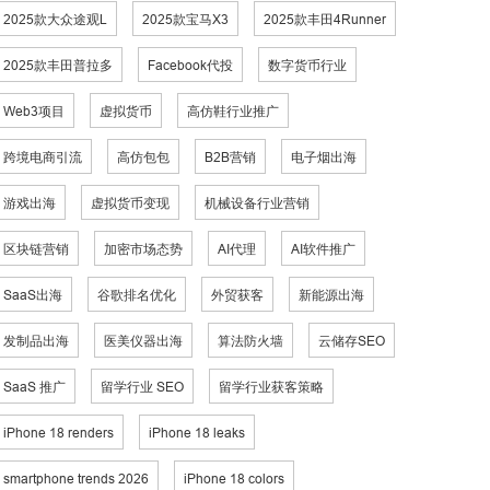
2025款大众途观L
2025款宝马X3
2025款丰田4Runner
2025款丰田普拉多
Facebook代投
数字货币行业
Web3项目
虚拟货币
高仿鞋行业推广
跨境电商引流
高仿包包
B2B营销
电子烟出海
游戏出海
虚拟货币变现
机械设备行业营销
区块链营销
加密市场态势
AI代理
AI软件推广
SaaS出海
谷歌排名优化
外贸获客
新能源出海
发制品出海
医美仪器出海
算法防火墙
云储存SEO
SaaS 推广
留学行业 SEO
留学行业获客策略
iPhone 18 renders
iPhone 18 leaks
smartphone trends 2026
iPhone 18 colors