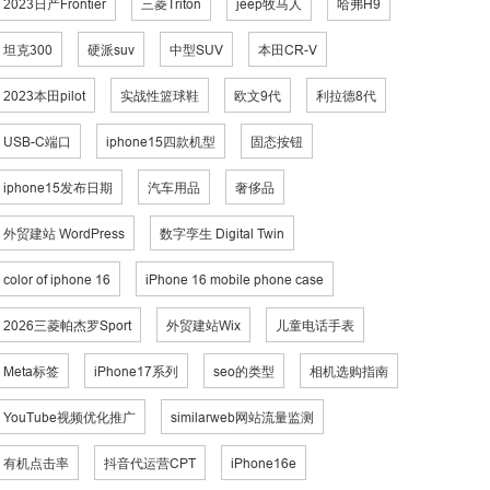
2023日产Frontier
三菱Triton
jeep牧马人
哈弗H9
坦克300
硬派suv
中型SUV
本田CR-V
2023本田pilot
实战性篮球鞋
欧文9代
利拉德8代
USB-C端口
iphone15四款机型
固态按钮
iphone15发布日期
汽车用品
奢侈品
外贸建站 WordPress
数字孪生 Digital Twin
color of iphone 16
iPhone 16 mobile phone case
2026三菱帕杰罗Sport
外贸建站Wix
儿童电话手表
Meta标签
iPhone17系列
seo的类型
相机选购指南
YouTube视频优化推广
similarweb网站流量监测
有机点击率
抖音代运营CPT
iPhone16e