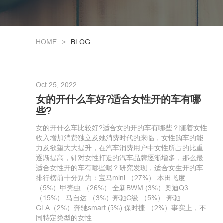
HOME
BLOG
Oct 25, 2022
女的开什么车好?适合女性开的车有哪
些?
女的开什么车比较好?适合女的开的车有哪些？随着女性
收入增加消费独立及她消费时代的来临，女性购车的能
力及欲望大大提升，在汽车消费用户中女性所占的比重
逐渐提高，针对女性打造的汽车品牌逐渐增多，那么最
适合女性开的车有哪些呢？研究发现，适合女生开的车
排行榜前十分别为：宝马mini （27%） 本田飞度
（5%）甲壳虫 （26%） 全新BWM (3%）奥迪Q3
（15%） 马自达 （3%）奔驰C级 （5%） 奔驰
GLA（2%）奔驰smart (5%) 保时捷 （2%）事实上，不
同特定类型的女性 ...