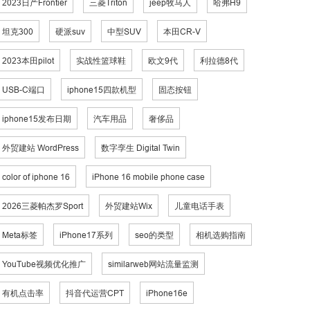
2023日产Frontier
三菱Triton
jeep牧马人
哈弗H9
坦克300
硬派suv
中型SUV
本田CR-V
2023本田pilot
实战性篮球鞋
欧文9代
利拉德8代
USB-C端口
iphone15四款机型
固态按钮
iphone15发布日期
汽车用品
奢侈品
外贸建站 WordPress
数字孪生 Digital Twin
color of iphone 16
iPhone 16 mobile phone case
2026三菱帕杰罗Sport
外贸建站Wix
儿童电话手表
Meta标签
iPhone17系列
seo的类型
相机选购指南
YouTube视频优化推广
similarweb网站流量监测
有机点击率
抖音代运营CPT
iPhone16e