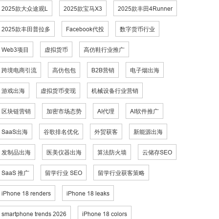
2025款大众途观L
2025款宝马X3
2025款丰田4Runner
2025款丰田普拉多
Facebook代投
数字货币行业
Web3项目
虚拟货币
高仿鞋行业推广
跨境电商引流
高仿包包
B2B营销
电子烟出海
游戏出海
虚拟货币变现
机械设备行业营销
区块链营销
加密市场态势
AI代理
AI软件推广
SaaS出海
谷歌排名优化
外贸获客
新能源出海
发制品出海
医美仪器出海
算法防火墙
云储存SEO
SaaS 推广
留学行业 SEO
留学行业获客策略
iPhone 18 renders
iPhone 18 leaks
smartphone trends 2026
iPhone 18 colors