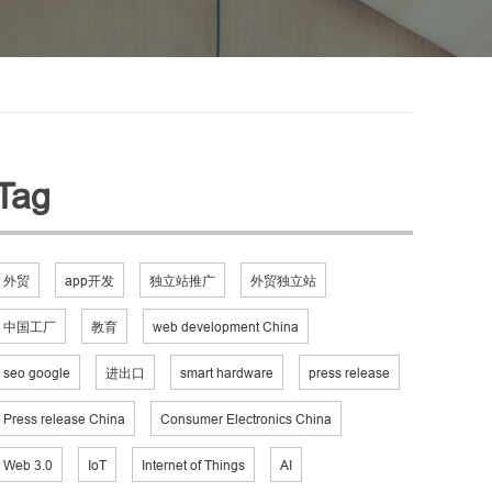
Tag
外贸
app开发
独立站推广
外贸独立站
中国工厂
教育
web development China
seo google
进出口
smart hardware
press release
Press release China
Consumer Electronics China
Web 3.0
IoT
Internet of Things
AI