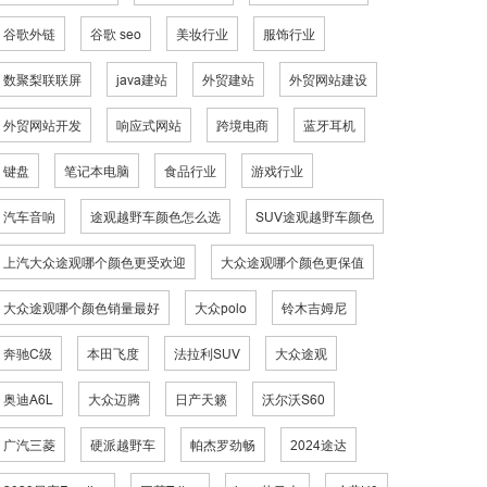
谷歌外链
谷歌 seo
美妆行业
服饰行业
数聚梨联联屏
java建站
外贸建站
外贸网站建设
外贸网站开发
响应式网站
跨境电商
蓝牙耳机
键盘
笔记本电脑
食品行业
游戏行业
汽车音响
途观越野车颜色怎么选
SUV途观越野车颜色
上汽大众途观哪个颜色更受欢迎
大众途观哪个颜色更保值
大众途观哪个颜色销量最好
大众polo
铃木吉姆尼
奔驰C级
本田飞度
法拉利SUV
大众途观
奥迪A6L
大众迈腾
日产天籁
沃尔沃S60
广汽三菱
硬派越野车
帕杰罗劲畅
2024途达