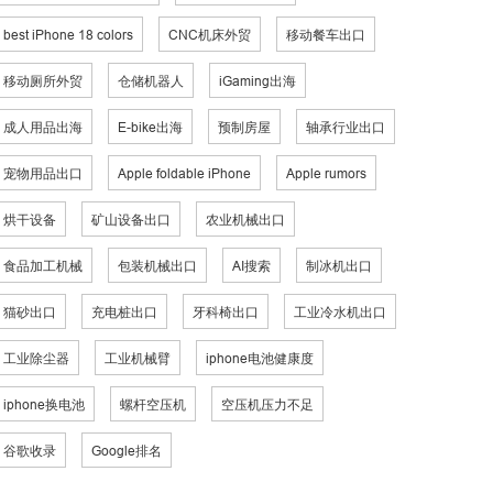
best iPhone 18 colors
CNC机床外贸
移动餐车出口
移动厕所外贸
仓储机器人
iGaming出海
成人用品出海
E-bike出海
预制房屋
轴承行业出口
宠物用品出口
Apple foldable iPhone
Apple rumors
烘干设备
矿山设备出口
农业机械出口
食品加工机械
包装机械出口
AI搜索
制冰机出口
猫砂出口
充电桩出口
牙科椅出口
工业冷水机出口
工业除尘器
工业机械臂
iphone电池健康度
iphone换电池
螺杆空压机
空压机压力不足
谷歌收录
Google排名