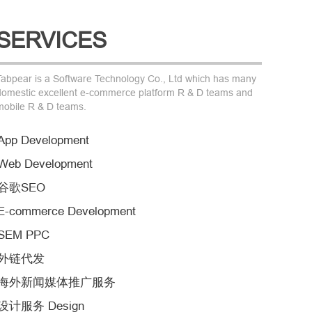
SERVICES
Tabpear is a Software Technology Co., Ltd which has many
domestic excellent e-commerce platform R & D teams and
mobile R & D teams.
App Development
Web Development
谷歌SEO
E-commerce Development
SEM PPC
外链代发
海外新闻媒体推广服务
设计服务 Design