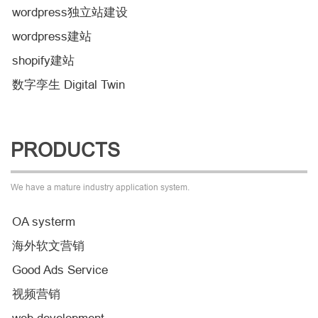
wordpress独立站建设
wordpress建站
shopify建站
数字孪生 Digital Twin
PRODUCTS
We have a mature industry application system.
OA systerm
海外软文营销
Good Ads Service
视频营销