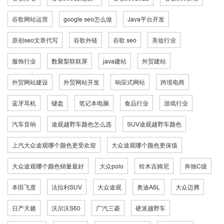
谷歌网站运营
google seo怎么做
Java平台开发
原创seo文章代写
谷歌外链
谷歌 seo
美妆行业
服饰行业
数聚梨联联屏
java建站
外贸建站
外贸网站建设
外贸网站开发
响应式网站
跨境电商
蓝牙耳机
键盘
笔记本电脑
食品行业
游戏行业
汽车音响
途观越野车颜色怎么选
SUV途观越野车颜色
上汽大众途观哪个颜色更受欢迎
大众途观哪个颜色更保值
大众途观哪个颜色销量最好
大众polo
铃木吉姆尼
奔驰C级
本田飞度
法拉利SUV
大众途观
奥迪A6L
大众迈腾
日产天籁
沃尔沃S60
广汽三菱
硬派越野车