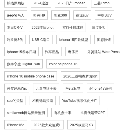
帕杰罗劲畅
2024途达
2023日产Frontier
三菱Triton
jeep牧马人
哈弗H9
坦克300
硬派suv
中型SUV
本田CR-V
2023本田pilot
实战性篮球鞋
欧文9代
利拉德8代
USB-C端口
iphone15四款机型
固态按钮
iphone15发布日期
汽车用品
奢侈品
外贸建站 WordPress
数字孪生 Digital Twin
color of iphone 16
iPhone 16 mobile phone case
2026三菱帕杰罗Sport
外贸建站Wix
儿童电话手表
Meta标签
iPhone17系列
seo的类型
相机选购指南
YouTube视频优化推广
similarweb网站流量监测
有机点击率
抖音代运营CPT
iPhone16e
2025款大众途观L
2025款宝马X3