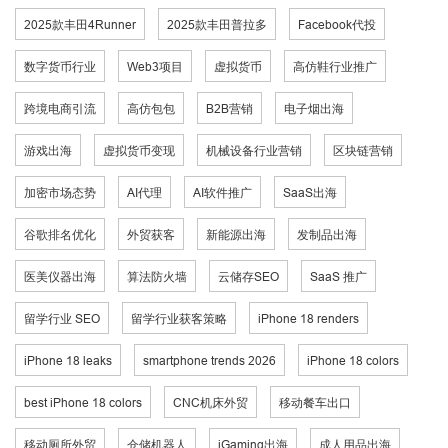
2025款丰田4Runner
2025款丰田普拉多
Facebook代投
数字货币行业
Web3项目
虚拟货币
高仿鞋行业推广
跨境电商引流
高仿包包
B2B营销
电子烟出海
游戏出海
虚拟货币变现
机械设备行业营销
区块链营销
加密市场态势
AI代理
AI软件推广
SaaS出海
谷歌排名优化
外贸获客
新能源出海
发制品出海
医美仪器出海
算法防火墙
云储存SEO
SaaS 推广
留学行业 SEO
留学行业获客策略
iPhone 18 renders
iPhone 18 leaks
smartphone trends 2026
iPhone 18 colors
best iPhone 18 colors
CNC机床外贸
移动餐车出口
移动厕所外贸
仓储机器人
iGaming出海
成人用品出海