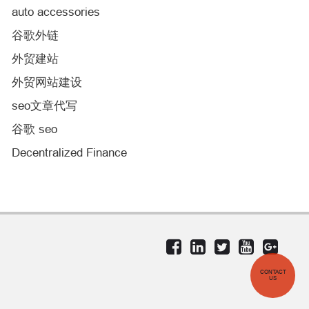
auto accessories
谷歌外链
外贸建站
外贸网站建设
seo文章代写
谷歌 seo
Decentralized Finance
CONTACT
US