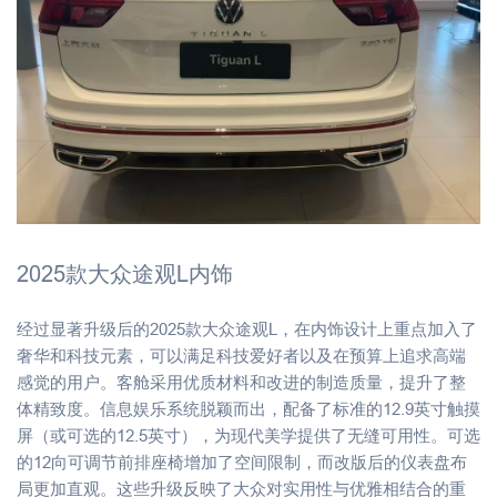
2025款大众途观L内饰
经过显著升级后的2025款大众途观L，在内饰设计上重点加入了
奢华和科技元素，可以满足科技爱好者以及在预算上追求高端
感觉的用户。客舱采用优质材料和改进的制造质量，提升了整
体精致度。信息娱乐系统脱颖而出，配备了标准的12.9英寸触摸
屏（或可选的12.5英寸），为现代美学提供了无缝可用性。可选
的12向可调节前排座椅增加了空间限制，而改版后的仪表盘布
局更加直观。这些升级反映了大众对实用性与优雅相结合的重