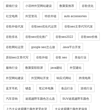
眼镜行业
小语种外贸网站建设
数聚梨推荐
谷歌优化
社交电商
外贸资讯
特价外链
auto accessories
谷歌外链代发
谷歌seo优化代运营
谷歌seo文章代写代发
谷歌排名
谷歌seo优化推广
谷歌seo2022
谷歌seo价格
谷歌网站运营
google seo怎么做
Java平台开发
原创seo文章代写
谷歌外链
谷歌 seo
美妆行业
服饰行业
数聚梨联联屏
java建站
外贸建站
外贸网站建设
外贸网站开发
响应式网站
跨境电商
蓝牙耳机
键盘
笔记本电脑
食品行业
游戏行业
汽车音响
途观越野车颜色怎么选
SUV途观越野车颜色
上汽大众途观哪个颜色更受欢迎
大众途观哪个颜色更保值