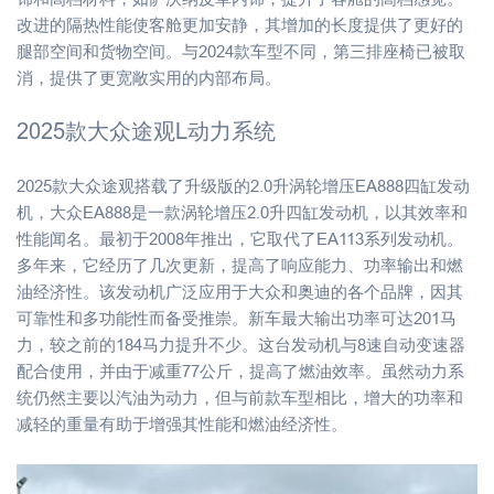
改进的隔热性能使客舱更加安静，其增加的长度提供了更好的
腿部空间和货物空间。与2024款车型不同，第三排座椅已被取
消，提供了更宽敞实用的内部布局。
2025款大众途观L动力系统
2025款大众途观搭载了升级版的2.0升涡轮增压
EA888
四缸发动
机，大众EA888是一款涡轮增压2.0升四缸发动机，以其效率和
性能闻名。最初于2008年推出，它取代了EA113系列发动机。
多年来，它经历了几次更新，提高了响应能力、功率输出和燃
油经济性。该发动机广泛应用于大众和奥迪的各个品牌，因其
可靠性和多功能性而备受推崇。新车最大输出功率可达201马
力，较之前的184马力提升不少。这台发动机与8速自动变速器
配合使用，并由于减重77公斤，提高了燃油效率。虽然动力系
统仍然主要以汽油为动力，但与前款车型相比，增大的功率和
减轻的重量有助于增强其性能和燃油经济性。