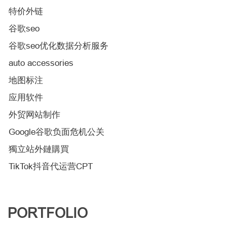
特价外链
谷歌seo
谷歌seo优化数据分析服务
auto accessories
地图标注
应用软件
外贸网站制作
Google谷歌负面危机公关
獨立站外鏈購買
TikTok抖音代运营CPT
PORTFOLIO