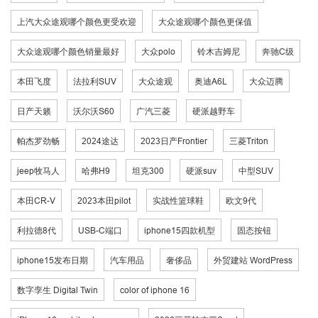
上汽大众途观哪个颜色更受欢迎
大众途观哪个颜色更保值
大众途观哪个颜色销量最好
大众polo
铃木吉姆尼
奔驰C级
本田飞度
法拉利SUV
大众途观
奥迪A6L
大众迈腾
日产天籁
沃尔沃S60
广汽三菱
硬派越野车
帕杰罗劲畅
2024途达
2023日产Frontier
三菱Triton
jeep牧马人
哈弗H9
坦克300
硬派suv
中型SUV
本田CR-V
2023本田pilot
实战性篮球鞋
欧文9代
利拉德8代
USB-C端口
iphone15四款机型
固态按钮
iphone15发布日期
汽车用品
奢侈品
外贸建站 WordPress
数字孪生 Digital Twin
color of iphone 16