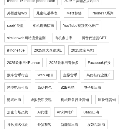
iPhone 16 mobile phone case
2026三菱帕杰罗Sport
外贸建站Wix
儿童电话手表
Meta标签
iPhone17系列
seo的类型
相机选购指南
YouTube视频优化推广
similarweb网站流量监测
有机点击率
抖音代运营CPT
iPhone16e
2025款大众途观L
2025款宝马X3
2025款丰田4Runner
2025款丰田普拉多
Facebook代投
数字货币行业
Web3项目
虚拟货币
高仿鞋行业推广
跨境电商引流
高仿包包
B2B营销
电子烟出海
游戏出海
虚拟货币变现
机械设备行业营销
区块链营销
加密市场态势
AI代理
AI软件推广
SaaS出海
谷歌排名优化
外贸获客
新能源出海
发制品出海