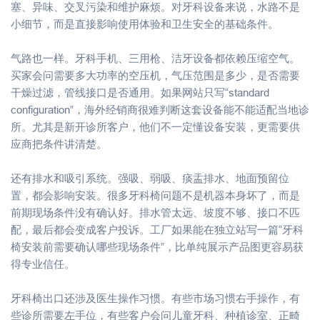
塞、异味、交叉污染和维护麻烦。对牙科设备来说，水路不是
小细节，而是直接影响使用体验和卫生安全的基础条件。
气路也一样。牙科手机、三用枪、洁牙设备都依赖压缩空气。
买家会问需要多大功率的空压机，气压范围是多少，是否需要
干燥过滤，管线接口是否通用。如果网站只写“standard
configuration”，海外经销商很难判断这套设备能不能适配当地诊
所。尤其是新开诊所客户，他们不一定懂设备安装，更需要供
应商把条件讲清楚。
还有排水和吸引系统。强吸、弱吸、痰盂排水、地面预留位
置，都会影响安装。很多牙科椅问题不是机器本身坏了，而是
前期现场条件没有确认好。排水管太远、坡度不够、接口不匹
配，最后都会变成客户投诉。工厂如果能在独立站写一篇“牙科
椅安装前需要确认哪些现场条件”，比单纯展示产品图更容易获
得专业信任。
牙科椅出口还涉及医生操作习惯。有些市场习惯右手操作，有
些诊所需要左手位，有些客户会问儿童牙科、种植诊室、正畸