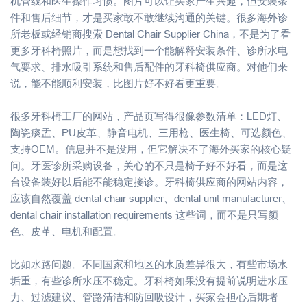
机管线和医生操作习惯。图片可以让买家产生兴趣，但安装条
件和售后细节，才是买家敢不敢继续沟通的关键。很多海外诊
所老板或经销商搜索 Dental Chair Supplier China，不是为了看
更多牙科椅照片，而是想找到一个能解释安装条件、诊所水电
气要求、排水吸引系统和售后配件的牙科椅供应商。对他们来
说，能不能顺利安装，比图片好不好看更重要。
很多牙科椅工厂的网站，产品页写得很像参数清单：LED灯、
陶瓷痰盂、PU皮革、静音电机、三用枪、医生椅、可选颜色、
支持OEM。信息并不是没用，但它解决不了海外买家的核心疑
问。牙医诊所采购设备，关心的不只是椅子好不好看，而是这
台设备装好以后能不能稳定接诊。牙科椅供应商的网站内容，
应该自然覆盖 dental chair supplier、dental unit manufacturer、
dental chair installation requirements 这些词，而不是只写颜
色、皮革、电机和配置。
比如水路问题。不同国家和地区的水质差异很大，有些市场水
垢重，有些诊所水压不稳定。牙科椅如果没有提前说明进水压
力、过滤建议、管路清洁和防回吸设计，买家会担心后期堵