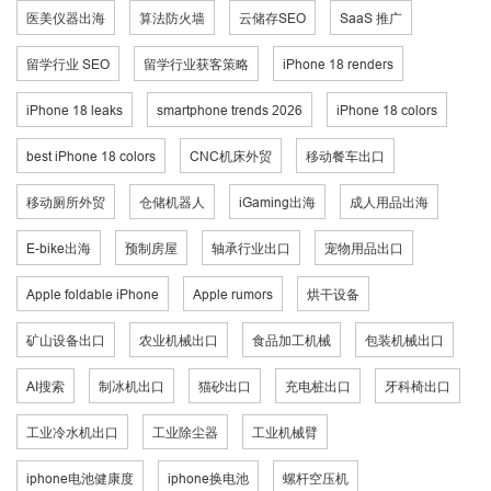
医美仪器出海
算法防火墙
云储存SEO
SaaS 推广
留学行业 SEO
留学行业获客策略
iPhone 18 renders
iPhone 18 leaks
smartphone trends 2026
iPhone 18 colors
best iPhone 18 colors
CNC机床外贸
移动餐车出口
移动厕所外贸
仓储机器人
iGaming出海
成人用品出海
E-bike出海
预制房屋
轴承行业出口
宠物用品出口
Apple foldable iPhone
Apple rumors
烘干设备
矿山设备出口
农业机械出口
食品加工机械
包装机械出口
AI搜索
制冰机出口
猫砂出口
充电桩出口
牙科椅出口
工业冷水机出口
工业除尘器
工业机械臂
iphone电池健康度
iphone换电池
螺杆空压机