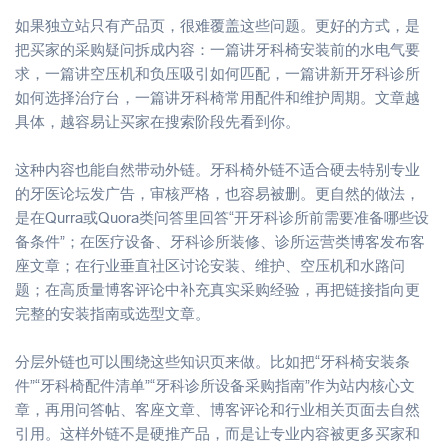
如果独立站只有产品页，很难覆盖这些问题。更好的方式，是
把买家的采购疑问拆成内容：一篇讲牙科椅安装前的水电气要
求，一篇讲空压机和负压吸引如何匹配，一篇讲新开牙科诊所
如何选择治疗台，一篇讲牙科椅常用配件和维护周期。文章越
具体，越容易让买家在搜索阶段先看到你。
这种内容也能自然带动外链。牙科椅外链不适合硬去特别专业
的牙医论坛发广告，审核严格，也容易被删。更自然的做法，
是在Qurra或Quora类问答里回答“开牙科诊所前需要准备哪些设
备条件”；在医疗设备、牙科诊所装修、诊所运营类博客发布客
座文章；在行业垂直社区讨论安装、维护、空压机和水路问
题；在高质量博客评论中补充真实采购经验，再把链接指向更
完整的安装指南或选型文章。
分层外链也可以围绕这些知识页来做。比如把“牙科椅安装条
件”“牙科椅配件清单”“牙科诊所设备采购指南”作为站内核心文
章，再用问答帖、客座文章、博客评论和行业相关页面去自然
引用。这样外链不是硬推产品，而是让专业内容被更多买家和