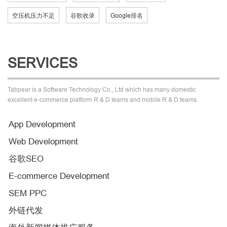
空压机压力不足
谷歌收录
Google排名
SERVICES
Tabpear is a Software Technology Co., Ltd which has many domestic
excellent e-commerce platform R & D teams and mobile R & D teams.
App Development
Web Development
谷歌SEO
E-commerce Development
SEM PPC
外链代发