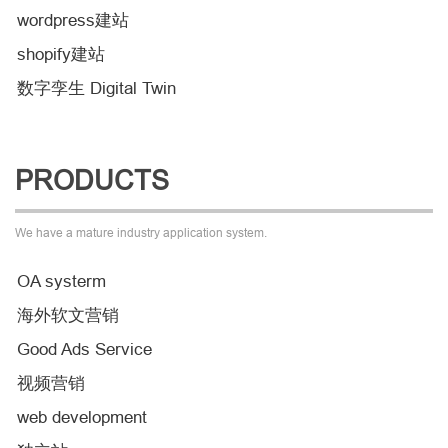
wordpress建站
shopify建站
数字孪生 Digital Twin
PRODUCTS
We have a mature industry application system.
OA systerm
海外软文营销
Good Ads Service
视频营销
web development