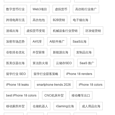
数字货币行业
Web3项目
虚拟货币
高仿鞋行业推广
跨境电商引流
高仿包包
B2B营销
电子烟出海
游戏出海
虚拟货币变现
机械设备行业营销
区块链营销
加密市场态势
AI代理
AI软件推广
SaaS出海
谷歌排名优化
外贸获客
新能源出海
发制品出海
医美仪器出海
算法防火墙
云储存SEO
SaaS 推广
留学行业 SEO
留学行业获客策略
iPhone 18 renders
iPhone 18 leaks
smartphone trends 2026
iPhone 18 colors
best iPhone 18 colors
CNC机床外贸
移动餐车出口
移动厕所外贸
仓储机器人
iGaming出海
成人用品出海