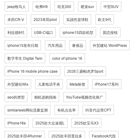
jeep牧马人
哈弗H9
坦克300
硬派suv
中型SUV
本田CR-V
2023本田pilot
实战性篮球鞋
欧文9代
利拉德8代
USB-C端口
iphone15四款机型
固态按钮
iphone15发布日期
汽车用品
奢侈品
外贸建站 WordPress
数字孪生 Digital Twin
color of iphone 16
iPhone 16 mobile phone case
2026三菱帕杰罗Sport
外贸建站Wix
儿童电话手表
Meta标签
iPhone17系列
seo的类型
相机选购指南
YouTube视频优化推广
similarweb网站流量监测
有机点击率
抖音代运营CPT
iPhone16e
2025款大众途观L
2025款宝马X3
2025款丰田4Runner
2025款丰田普拉多
Facebook代投