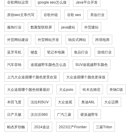
谷歌网站运营
google seo怎么做
Java平台开发
原创seo文章代写
谷歌外链
谷歌 seo
美妆行业
服饰行业
数聚梨联联屏
java建站
外贸建站
外贸网站建设
外贸网站开发
响应式网站
跨境电商
蓝牙耳机
键盘
笔记本电脑
食品行业
游戏行业
汽车音响
途观越野车颜色怎么选
SUV途观越野车颜色
上汽大众途观哪个颜色更受欢迎
大众途观哪个颜色更保值
大众途观哪个颜色销量最好
大众polo
铃木吉姆尼
奔驰C级
本田飞度
法拉利SUV
大众途观
奥迪A6L
大众迈腾
日产天籁
沃尔沃S60
广汽三菱
硬派越野车
帕杰罗劲畅
2024途达
2023日产Frontier
三菱Triton