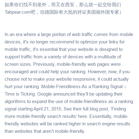
如果你们找不到老外，而又在西安，那么就一起交给我们
Tabpear.com吧，信德国际有大批的持证美国籍外国专家）
In an era where a large portion of web traffic comes from mobile
devices, it's no longer recommend to optimize your links for
mobile traffic, it's essential that your website is designed to
support traffic from a variety of devices with a multitude of
screen sizes. Previously, mobile-friendly web pages were
encouraged and could help your ranking. However, now, if you
choose not to make your website responsive, it could actually
hurt your ranking. Mobile-Friendliness As a Ranking Signal –
Time is Ticking. Google announced they’ll be updating their
algorithms to expand the use of mobile-friendliness as a ranking
signal starting April 21, 2015. See their full blog post, ‘Finding
more mobile-friendly search results’ here. Essentially, mobile-
friendly websites will be ranked higher in search engine results
than websites that aren’t mobile-friendly.