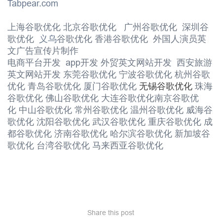
Tabpear.com
上海谷歌优化
北京谷歌优化
广州谷歌优化
深圳谷
歌优化
义乌
谷歌优化
香港谷歌优化
外国人演员英
文广告宣传片制作
电商平台开发
app开发
外贸英文网站开发
西安旅游
英文网站开发
东莞谷歌优化
宁波谷歌优化
杭州谷歌
优化
青岛谷歌优化
厦门谷歌优化
无锡谷歌优化
珠海
谷歌优化
佛山谷歌优化
大连谷歌优化
南京谷歌优
化
中山谷歌优化
常州谷歌优化
温州谷歌优化
威海谷
歌优化
沈阳谷歌优化
武汉谷歌优化
重庆谷歌优化
成
都谷歌优化
济南谷歌优化
哈尔滨谷歌优化
新加坡谷
歌优化
台湾谷歌优化
马来西亚谷歌优化
Share this post