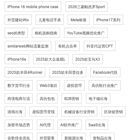
iPhone 16 mobile phone case
2026三菱帕杰罗Sport
外贸建站Wix
儿童电话手表
Meta标签
iPhone17系列
seo的类型
相机选购指南
YouTube视频优化推广
similarweb网站流量监测
有机点击率
抖音代运营CPT
iPhone16e
2025款大众途观L
2025款宝马X3
2025款丰田4Runner
2025款丰田普拉多
Facebook代投
数字货币行业
Web3项目
虚拟货币
高仿鞋行业推广
跨境电商引流
高仿包包
B2B营销
电子烟出海
游戏出海
虚拟货币变现
机械设备行业营销
区块链营销
加密市场态势
AI代理
AI软件推广
SaaS出海
谷歌排名优化
外贸获客
新能源出海
发制品出海