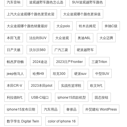
汽车音响
途观越野车颜色怎么选
SUV途观越野车颜色
上汽大众途观哪个颜色更受欢迎
大众途观哪个颜色更保值
大众途观哪个颜色销量最好
大众polo
铃木吉姆尼
奔驰C级
本田飞度
法拉利SUV
大众途观
奥迪A6L
大众迈腾
日产天籁
沃尔沃S60
广汽三菱
硬派越野车
帕杰罗劲畅
2024途达
2023日产Frontier
三菱Triton
jeep牧马人
哈弗H9
坦克300
硬派suv
中型SUV
本田CR-V
2023本田pilot
实战性篮球鞋
欧文9代
利拉德8代
USB-C端口
iphone15四款机型
固态按钮
iphone15发布日期
汽车用品
奢侈品
外贸建站 WordPress
数字孪生 Digital Twin
color of iphone 16