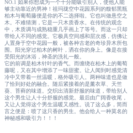
NO.1 如果你想成为一个十分能吸引别人，使他人能
够主动靠近的男神！
祖玛珑空中花园系列的馥郁黑瓶
柏木与葡萄藤
便是你的不二选择啦。它也叫做悬空之
木。不难猜测，它是一只木质香水。在传统的观念
中，木质调与成熟稳重几乎画上了等号。而这一只却
带给人不同的感觉。它极具空间感和层次感，仿佛让
人置身于空中花园一般，被各种古老的奇珍异木所包
围。阳光穿过柏木的树叶，洒在你的身上。像是在接
受阳光的沐浴，神圣的洗礼一般。
它的前调是柏木针叶的香气。而缠绕在柏木上的葡萄
藤呢，又在其中增添了一味甜蜜。让人闻到时感觉清
冷中又带着一丝温暖，格外吸引人。两种味道也是做
了恰到好处的融合。随后紧接着的是薰衣草、天竺
葵、苔藓的味道。交织出清新舒服的味道，带给别人
这个男生让人十分舒服的感觉。最后由广阔香收尾，
又让人觉得这个男生温暖又感性。说了这么多，简而
言之便是：喷了这只香的男生。他会给人一种莫名的
神秘感和吸引力！！！