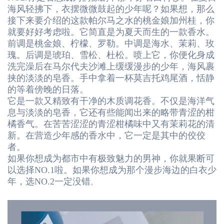
海风轻拂下，衣摆微微鼓起的少年呢？如果想，那么
接下来要介绍的这款
帕尔马之水的桃金娘加州桂
，你
就要好好考虑啦。它简直是为夏天而生的一款香水。
前调是桃金娘、柠檬、罗勒。中调是海水、茉莉、玫
瑰。后调是琥珀、雪松、杜松。喷上它，你便化身成
洗完澡后在马尔代夫沙滩上缓缓漫步的少年，海风裹
挟的淡淡的皂香。手中拿着一杯莫吉托鸡尾酒，恬静
的等着傍晚的日落。
它是一款又精致有干净的木质调花香。不仅是海洋气
息与淡淡的皂香，它还有些能闻出来的略带青涩的柑
橘香气。在苦苦涩涩的青涩柑橘味中又有茉莉花的清
新。在营造少年感的香水中，它一定是其中的佼佼
者。
如果你想成为都市中有极致魅力的男神，你就果断可
以选择N
O
.
1
啦。如果你想成为那个漫步海边的白衣少
年，选N
O.2
一定没错
。