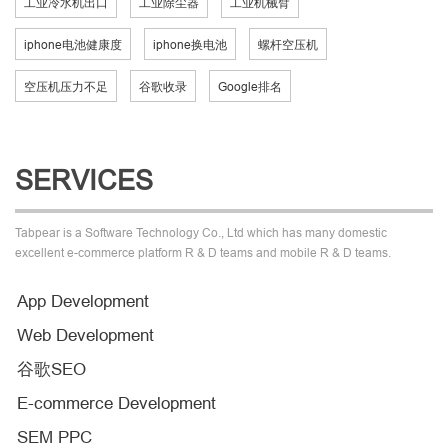
工业冷水机出口
工业除尘器
工业机械臂
iphone电池健康度
iphone换电池
螺杆空压机
空压机压力不足
谷歌收录
Google排名
SERVICES
Tabpear is a Software Technology Co., Ltd which has many domestic
excellent e-commerce platform R & D teams and mobile R & D teams.
App Development
Web Development
谷歌SEO
E-commerce Development
SEM PPC