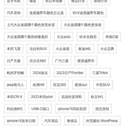
蓝牙耳机
键盘
笔记本电脑
食品行业
游戏行业
汽车音响
途观越野车颜色怎么选
SUV途观越野车颜色
上汽大众途观哪个颜色更受欢迎
大众途观哪个颜色更保值
大众途观哪个颜色销量最好
大众polo
铃木吉姆尼
奔驰C级
本田飞度
法拉利SUV
大众途观
奥迪A6L
大众迈腾
日产天籁
沃尔沃S60
广汽三菱
硬派越野车
帕杰罗劲畅
2024途达
2023日产Frontier
三菱Triton
jeep牧马人
哈弗H9
坦克300
硬派suv
中型SUV
本田CR-V
2023本田pilot
实战性篮球鞋
欧文9代
利拉德8代
USB-C端口
iphone15四款机型
固态按钮
iphone15发布日期
汽车用品
奢侈品
外贸建站 WordPress