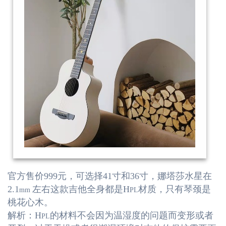
官方售价999元，可选择41寸和36寸，娜塔莎水星在
2.1
左右这款吉他全身都是H
材质，只有琴颈是
mm
PL
桃花心木。
解析：H
的材料不会因为温湿度的问题而变形或者
PL