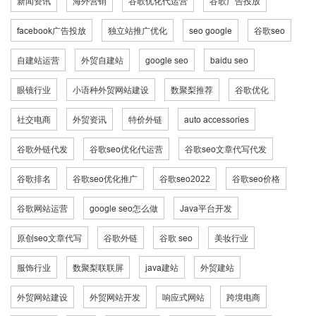
新闻资讯
海外营销
谷歌优化代运营
谷歌广告投放
facebook广告投放
独立站推广优化
seo google
谷歌seo
自建站运营
外贸自建站
google seo
baidu seo
眼镜行业
小语种外贸网站建设
数聚梨推荐
谷歌优化
社交电商
外贸资讯
特价外链
auto accessories
谷歌外链代发
谷歌seo优化代运营
谷歌seo文章代写代发
谷歌排名
谷歌seo优化推广
谷歌seo2022
谷歌seo价格
谷歌网站运营
google seo怎么做
Java平台开发
原创seo文章代写
谷歌外链
谷歌 seo
美妆行业
服饰行业
数聚梨联联屏
java建站
外贸建站
外贸网站建设
外贸网站开发
响应式网站
跨境电商