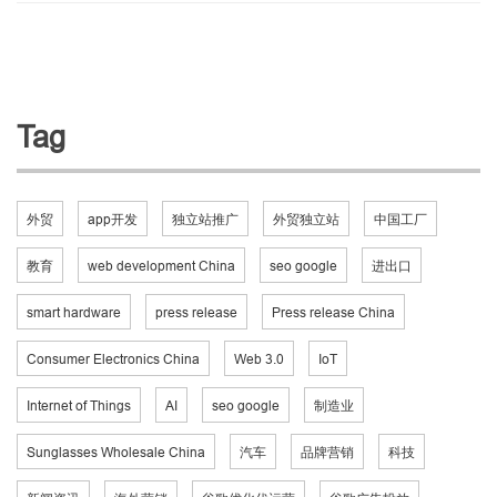
Tag
外贸
app开发
独立站推广
外贸独立站
中国工厂
教育
web development China
seo google
进出口
smart hardware
press release
Press release China
Consumer Electronics China
Web 3.0
IoT
Internet of Things
AI
seo google
制造业
Sunglasses Wholesale China
汽车
品牌营销
科技