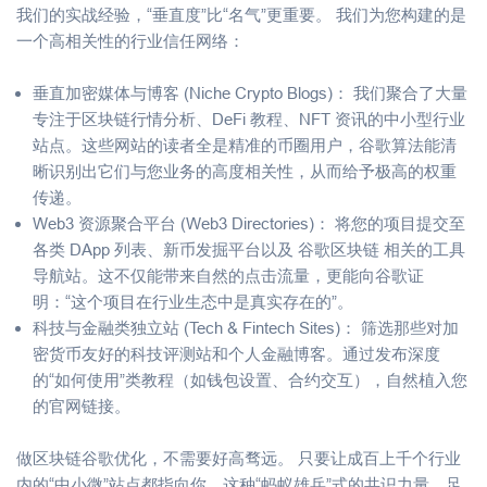
我们的实战经验，“垂直度”比“名气”更重要。 我们为您构建的是
一个高相关性的行业信任网络：
垂直加密媒体与博客 (Niche Crypto Blogs)： 我们聚合了大量
专注于区块链行情分析、DeFi 教程、NFT 资讯的中小型行业
站点。这些网站的读者全是精准的币圈用户，谷歌算法能清
晰识别出它们与您业务的高度相关性，从而给予极高的权重
传递。
Web3 资源聚合平台 (Web3 Directories)： 将您的项目提交至
各类 DApp 列表、新币发掘平台以及 谷歌区块链 相关的工具
导航站。这不仅能带来自然的点击流量，更能向谷歌证
明：“这个项目在行业生态中是真实存在的”。
科技与金融类独立站 (Tech & Fintech Sites)： 筛选那些对加
密货币友好的科技评测站和个人金融博客。通过发布深度
的“如何使用”类教程（如钱包设置、合约交互），自然植入您
的官网链接。
做区块链谷歌优化，不需要好高骛远。 只要让成百上千个行业
内的“中小微”站点都指向你，这种“蚂蚁雄兵”式的共识力量，足