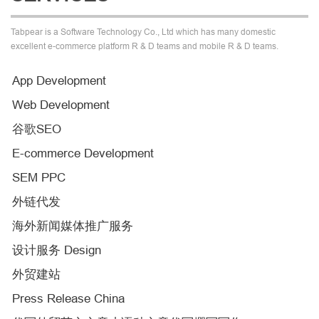
Tabpear is a Software Technology Co., Ltd which has many domestic
excellent e-commerce platform R & D teams and mobile R & D teams.
App Development
Web Development
谷歌SEO
E-commerce Development
SEM PPC
外链代发
海外新闻媒体推广服务
设计服务 Design
外贸建站
Press Release China