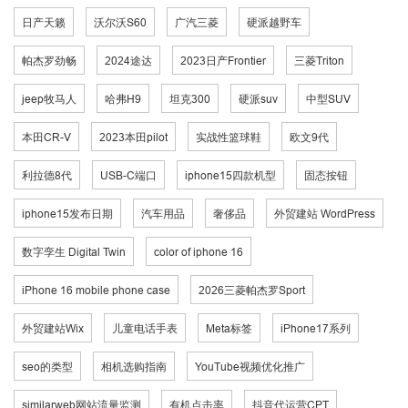
日产天籁
沃尔沃S60
广汽三菱
硬派越野车
帕杰罗劲畅
2024途达
2023日产Frontier
三菱Triton
jeep牧马人
哈弗H9
坦克300
硬派suv
中型SUV
本田CR-V
2023本田pilot
实战性篮球鞋
欧文9代
利拉德8代
USB-C端口
iphone15四款机型
固态按钮
iphone15发布日期
汽车用品
奢侈品
外贸建站 WordPress
数字孪生 Digital Twin
color of iphone 16
iPhone 16 mobile phone case
2026三菱帕杰罗Sport
外贸建站Wix
儿童电话手表
Meta标签
iPhone17系列
seo的类型
相机选购指南
YouTube视频优化推广
similarweb网站流量监测
有机点击率
抖音代运营CPT