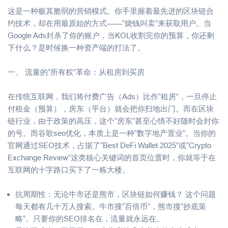
这是一种极其脆弱的营销模式。你手里握着最先进的区块链合
约技术，却在用最原始的方式——“烧钱叫卖”来获取用户。当
Google Ads封杀了你的账户，当KOL收割完你的预算，你还剩
下什么？是时候换一种资产端的打法了。
一、 流量的“所有权”革命：从租房到买房
在传统互联网，我们将付费广告（Ads）比作“租房”，一旦停止
付租金（预算），房东（平台）就会把你扫地出门。而在区块
链行业，由于政策的高压，这个“房东”甚至心情不好随时会封你
的号。而谷歌seo优化，本质上是一种“数字地产置业”。当你的
官网通过SEO技术，占据了“Best DeFi Wallet 2025”或“Crypto
Exchange Review”这类核心关键词的首页位置时，你就等于在
互联网的十字路口买下了一栋大楼。
抗周期性：无论牛市还是熊市，区块链如何赚钱？ 这个问题
每天都有几十万人搜索。牛市搜“百倍币”，熊市搜“抄底策
略”。只要你的SEO排名在，流量就永远在。