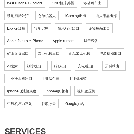
best iPhone 18 colors
CNC机床外贸
移动餐车出口
移动厕所外贸
仓储机器人
iGaming出海
成人用品出海
E-bike出海
预制房屋
轴承行业出口
宠物用品出口
Apple foldable iPhone
Apple rumors
烘干设备
矿山设备出口
农业机械出口
食品加工机械
包装机械出口
AI搜索
制冰机出口
猫砂出口
充电桩出口
牙科椅出口
工业冷水机出口
工业除尘器
工业机械臂
iphone电池健康度
iphone换电池
螺杆空压机
空压机压力不足
谷歌收录
Google排名
SERVICES