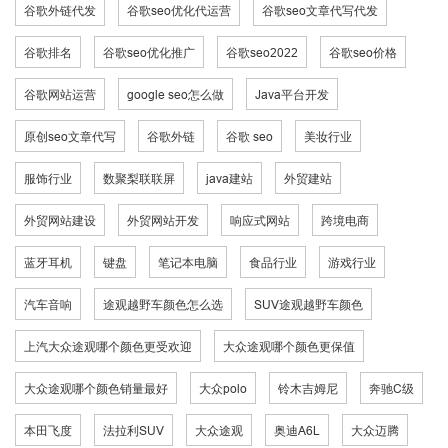
谷歌外链代发
谷歌seo优化代运营
谷歌seo文章代写代发
谷歌排名
谷歌seo优化推广
谷歌seo2022
谷歌seo价格
谷歌网站运营
google seo怎么做
Java平台开发
原创seo文章代写
谷歌外链
谷歌 seo
美妆行业
服饰行业
数聚梨联联屏
java建站
外贸建站
外贸网站建设
外贸网站开发
响应式网站
跨境电商
蓝牙耳机
键盘
笔记本电脑
食品行业
游戏行业
汽车音响
途观越野车颜色怎么选
SUV途观越野车颜色
上汽大众途观哪个颜色更受欢迎
大众途观哪个颜色更保值
大众途观哪个颜色销量最好
大众polo
铃木吉姆尼
奔驰C级
本田飞度
法拉利SUV
大众途观
奥迪A6L
大众迈腾