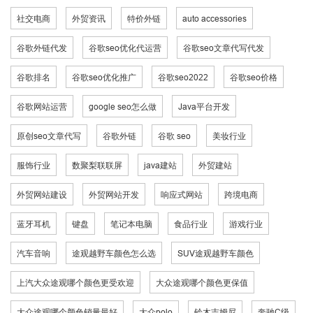
社交电商
外贸资讯
特价外链
auto accessories
谷歌外链代发
谷歌seo优化代运营
谷歌seo文章代写代发
谷歌排名
谷歌seo优化推广
谷歌seo2022
谷歌seo价格
谷歌网站运营
google seo怎么做
Java平台开发
原创seo文章代写
谷歌外链
谷歌 seo
美妆行业
服饰行业
数聚梨联联屏
java建站
外贸建站
外贸网站建设
外贸网站开发
响应式网站
跨境电商
蓝牙耳机
键盘
笔记本电脑
食品行业
游戏行业
汽车音响
途观越野车颜色怎么选
SUV途观越野车颜色
上汽大众途观哪个颜色更受欢迎
大众途观哪个颜色更保值
大众途观哪个颜色销量最好
大众polo
铃木吉姆尼
奔驰C级