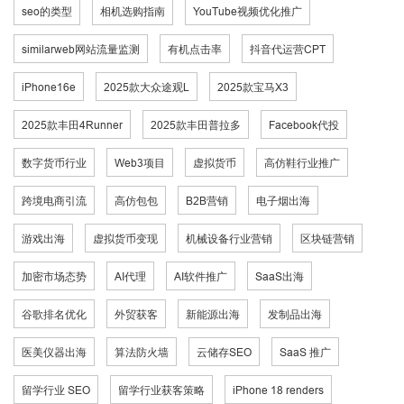
seo的类型
相机选购指南
YouTube视频优化推广
similarweb网站流量监测
有机点击率
抖音代运营CPT
iPhone16e
2025款大众途观L
2025款宝马X3
2025款丰田4Runner
2025款丰田普拉多
Facebook代投
数字货币行业
Web3项目
虚拟货币
高仿鞋行业推广
跨境电商引流
高仿包包
B2B营销
电子烟出海
游戏出海
虚拟货币变现
机械设备行业营销
区块链营销
加密市场态势
AI代理
AI软件推广
SaaS出海
谷歌排名优化
外贸获客
新能源出海
发制品出海
医美仪器出海
算法防火墙
云储存SEO
SaaS 推广
留学行业 SEO
留学行业获客策略
iPhone 18 renders