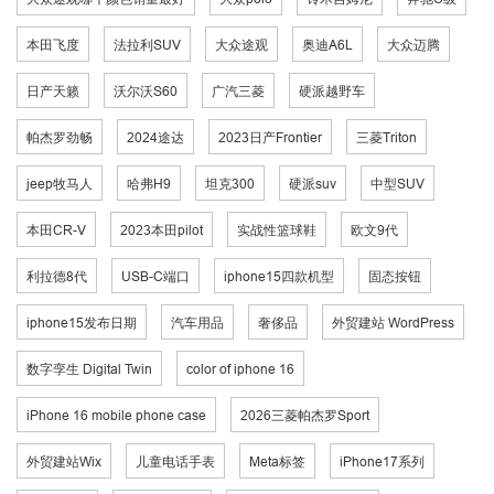
本田飞度
法拉利SUV
大众途观
奥迪A6L
大众迈腾
日产天籁
沃尔沃S60
广汽三菱
硬派越野车
帕杰罗劲畅
2024途达
2023日产Frontier
三菱Triton
jeep牧马人
哈弗H9
坦克300
硬派suv
中型SUV
本田CR-V
2023本田pilot
实战性篮球鞋
欧文9代
利拉德8代
USB-C端口
iphone15四款机型
固态按钮
iphone15发布日期
汽车用品
奢侈品
外贸建站 WordPress
数字孪生 Digital Twin
color of iphone 16
iPhone 16 mobile phone case
2026三菱帕杰罗Sport
外贸建站Wix
儿童电话手表
Meta标签
iPhone17系列