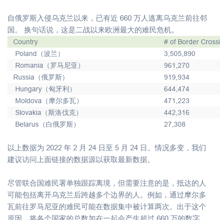
自俄罗斯入侵乌克兰以来，已有近 660 万人逃离乌克兰前往邻
国。 换句话说，这是二战以来欧洲最大的难民危机。
Country
# of Border Cross
Poland（波兰）
3,505,890
Romania（罗马尼亚）
961,270
Russia（俄罗斯）
919,934
Hungary（匈牙利）
644,474
Moldova（摩尔多瓦）
471,223
Slovakia（斯洛伐克）
442,316
Belarus（白俄罗斯）
27,308
以上数据为 2022 年 2 月 24 日至 5 月 24 日。情况多变，我们
建议访问上面链接的数据源以获取最新数据。
尽管联合国难民署单独跟踪离境，但需要注意的是，抵达的人
可能包括离开乌克兰后跨越多个边界的人。例如，通过摩尔多
瓦前往罗马尼亚的难民可能在数据集中被计算两次。出于这个
原因，将各个国家的总数加在一起会产生超过 660 万的数字。