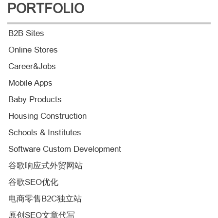
PORTFOLIO
B2B Sites
Online Stores
Career&Jobs
Mobile Apps
Baby Products
Housing Construction
Schools & Institutes
Software Custom Development
谷歌响应式外贸网站
谷歌SEO优化
电商零售B2C独立站
原创SEO文章代写