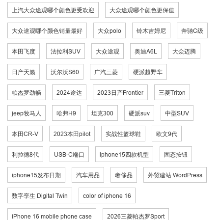
上汽大众途观哪个颜色更受欢迎
大众途观哪个颜色更保值
大众途观哪个颜色销量最好
大众polo
铃木吉姆尼
奔驰C级
本田飞度
法拉利SUV
大众途观
奥迪A6L
大众迈腾
日产天籁
沃尔沃S60
广汽三菱
硬派越野车
帕杰罗劲畅
2024途达
2023日产Frontier
三菱Triton
jeep牧马人
哈弗H9
坦克300
硬派suv
中型SUV
本田CR-V
2023本田pilot
实战性篮球鞋
欧文9代
利拉德8代
USB-C端口
iphone15四款机型
固态按钮
iphone15发布日期
汽车用品
奢侈品
外贸建站 WordPress
数字孪生 Digital Twin
color of iphone 16
iPhone 16 mobile phone case
2026三菱帕杰罗Sport