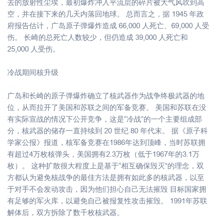
去的放射性尘埃，最初爆炸冲入平流层的碎片被大气风吹到高
空，并在接下来的几天内落回地球。 总而言之，据 1945 年政
府报告估计，广岛原子弹爆炸造成 66,000 人死亡、69,000 人受
伤。 长崎的总死亡人数较少，但仍造成 39,000 人死亡和
25,000 人受伤。
冷战期间核升级
广岛和长崎的原子弹爆炸确立了核武器作为战争终极武器的地
位，从而拉开了美国和苏联之间的军备竞赛。 美国和苏联在没
有实际宣战的情况下公开竞争，这是“冷战”的一个主要组成部
分，核武器的储存一直持续到 20 世纪 80 年代末。 据《原子科
学家公报》报道，核军备竞赛在1986年达到顶峰，当时苏联拥
有超过4万枚核弹头，美国拥有2.3万枚（低于1967年的3.1万
枚）。 这种扩散很大程度上是基于“相互确保毁灭”的理念，双
方都认为避免核战争的最佳方法是拥有如此多的核武器，以至
于对手不会发动攻击，因为他们担心自己无法摧毁 目标国家拥
有足够的军火库，以避免自己被报复性攻击摧毁。 1991年苏联
解体后，双方拆除了数千枚核武器。