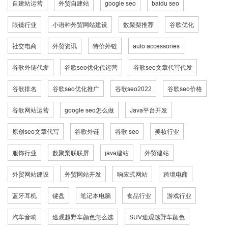
自建站运营
外贸自建站
google seo
baidu seo
眼镜行业
小语种外贸网站建设
数聚梨推荐
谷歌优化
社交电商
外贸资讯
特价外链
auto accessories
谷歌外链代发
谷歌seo优化代运营
谷歌seo文章代写代发
谷歌排名
谷歌seo优化推广
谷歌seo2022
谷歌seo价格
谷歌网站运营
google seo怎么做
Java平台开发
原创seo文章代写
谷歌外链
谷歌 seo
美妆行业
服饰行业
数聚梨联联屏
java建站
外贸建站
外贸网站建设
外贸网站开发
响应式网站
跨境电商
蓝牙耳机
键盘
笔记本电脑
食品行业
游戏行业
汽车音响
途观越野车颜色怎么选
SUV途观越野车颜色