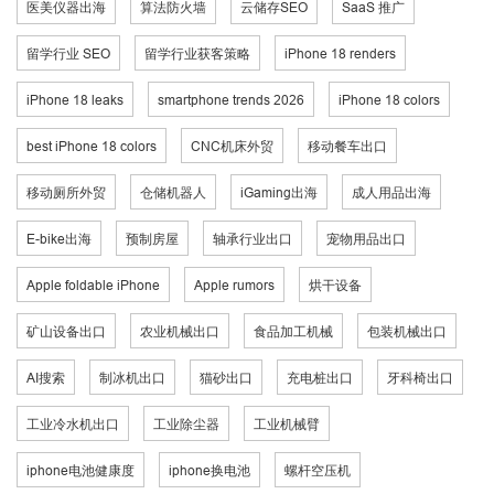
医美仪器出海
算法防火墙
云储存SEO
SaaS 推广
留学行业 SEO
留学行业获客策略
iPhone 18 renders
iPhone 18 leaks
smartphone trends 2026
iPhone 18 colors
best iPhone 18 colors
CNC机床外贸
移动餐车出口
移动厕所外贸
仓储机器人
iGaming出海
成人用品出海
E-bike出海
预制房屋
轴承行业出口
宠物用品出口
Apple foldable iPhone
Apple rumors
烘干设备
矿山设备出口
农业机械出口
食品加工机械
包装机械出口
AI搜索
制冰机出口
猫砂出口
充电桩出口
牙科椅出口
工业冷水机出口
工业除尘器
工业机械臂
iphone电池健康度
iphone换电池
螺杆空压机