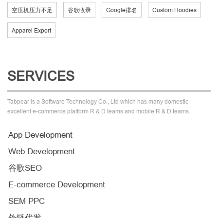
空压机压力不足
谷歌收录
Google排名
Custom Hoodies
Apparel Export
SERVICES
Tabpear is a Software Technology Co., Ltd which has many domestic
excellent e-commerce platform R & D teams and mobile R & D teams.
App Development
Web Development
谷歌SEO
E-commerce Development
SEM PPC
外链代发