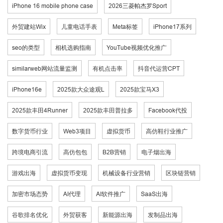
iPhone 16 mobile phone case
2026三菱帕杰罗Sport
外贸建站Wix
儿童电话手表
Meta标签
iPhone17系列
seo的类型
相机选购指南
YouTube视频优化推广
similarweb网站流量监测
有机点击率
抖音代运营CPT
iPhone16e
2025款大众途观L
2025款宝马X3
2025款丰田4Runner
2025款丰田普拉多
Facebook代投
数字货币行业
Web3项目
虚拟货币
高仿鞋行业推广
跨境电商引流
高仿包包
B2B营销
电子烟出海
游戏出海
虚拟货币变现
机械设备行业营销
区块链营销
加密市场态势
AI代理
AI软件推广
SaaS出海
谷歌排名优化
外贸获客
新能源出海
发制品出海