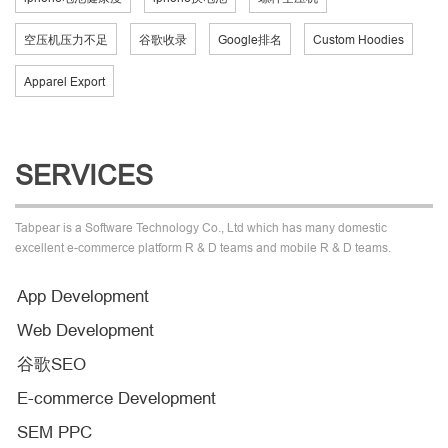
空压机压力不足
谷歌收录
Google排名
Custom Hoodies
Apparel Export
SERVICES
Tabpear is a Software Technology Co., Ltd which has many domestic
excellent e-commerce platform R & D teams and mobile R & D teams.
App Development
Web Development
谷歌SEO
E-commerce Development
SEM PPC