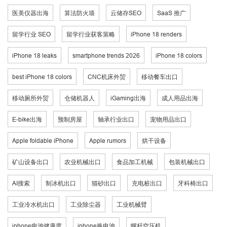
医美仪器出海
算法防火墙
云储存SEO
SaaS 推广
留学行业 SEO
留学行业获客策略
iPhone 18 renders
iPhone 18 leaks
smartphone trends 2026
iPhone 18 colors
best iPhone 18 colors
CNC机床外贸
移动餐车出口
移动厕所外贸
仓储机器人
iGaming出海
成人用品出海
E-bike出海
预制房屋
轴承行业出口
宠物用品出口
Apple foldable iPhone
Apple rumors
烘干设备
矿山设备出口
农业机械出口
食品加工机械
包装机械出口
AI搜索
制冰机出口
猫砂出口
充电桩出口
牙科椅出口
工业冷水机出口
工业除尘器
工业机械臂
iphone电池健康度
iphone换电池
螺杆空压机