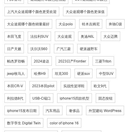
上汽大众途观哪个颜色更受欢迎
大众途观哪个颜色更保值
大众途观哪个颜色销量最好
大众polo
铃木吉姆尼
奔驰C级
本田飞度
法拉利SUV
大众途观
奥迪A6L
大众迈腾
日产天籁
沃尔沃S60
广汽三菱
硬派越野车
帕杰罗劲畅
2024途达
2023日产Frontier
三菱Triton
jeep牧马人
哈弗H9
坦克300
硬派suv
中型SUV
本田CR-V
2023本田pilot
实战性篮球鞋
欧文9代
利拉德8代
USB-C端口
iphone15四款机型
固态按钮
iphone15发布日期
汽车用品
奢侈品
外贸建站 WordPress
数字孪生 Digital Twin
color of iphone 16