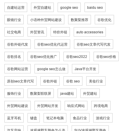
自建站运营
外贸自建站
google seo
baidu seo
眼镜行业
小语种外贸网站建设
数聚梨推荐
谷歌优化
社交电商
外贸资讯
特价外链
auto accessories
谷歌外链代发
谷歌seo优化代运营
谷歌seo文章代写代发
谷歌排名
谷歌seo优化推广
谷歌seo2022
谷歌seo价格
谷歌网站运营
google seo怎么做
Java平台开发
原创seo文章代写
谷歌外链
谷歌 seo
美妆行业
服饰行业
数聚梨联联屏
java建站
外贸建站
外贸网站建设
外贸网站开发
响应式网站
跨境电商
蓝牙耳机
键盘
笔记本电脑
食品行业
游戏行业
汽车音响
途观越野车颜色怎么选
SUV途观越野车颜色