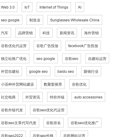
Web 3.0
IoT
Internet of Things
AI
seo google
制造业
Sunglasses Wholesale China
汽车
品牌营销
科技
新闻资讯
海外营销
谷歌优化代运营
谷歌广告投放
facebook广告投放
独立站推广优化
seo google
谷歌seo
自建站运营
外贸自建站
google seo
baidu seo
眼镜行业
小语种外贸网站建设
数聚梨推荐
谷歌优化
社交电商
外贸资讯
特价外链
auto accessories
谷歌外链代发
谷歌seo优化代运营
谷歌seo文章代写代发
谷歌排名
谷歌seo优化推广
谷歌seo2022
谷歌seo价格
谷歌网站运营