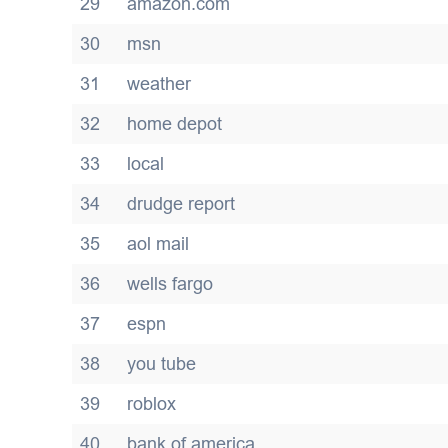
29
amazon.com
30
msn
31
weather
32
home depot
33
local
34
drudge report
35
aol mail
36
wells fargo
37
espn
38
you tube
39
roblox
40
bank of america