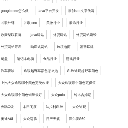
google seo怎么做
Java平台开发
原创seo文章代写
谷歌外链
谷歌 seo
美妆行业
服饰行业
数聚梨联联屏
java建站
外贸建站
外贸网站建设
外贸网站开发
响应式网站
跨境电商
蓝牙耳机
键盘
笔记本电脑
食品行业
游戏行业
汽车音响
途观越野车颜色怎么选
SUV途观越野车颜色
上汽大众途观哪个颜色更受欢迎
大众途观哪个颜色更保值
大众途观哪个颜色销量最好
大众polo
铃木吉姆尼
奔驰C级
本田飞度
法拉利SUV
大众途观
奥迪A6L
大众迈腾
日产天籁
沃尔沃S60