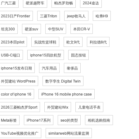
广汽三菱
硬派越野车
帕杰罗劲畅
2024途达
2023日产Frontier
三菱Triton
jeep牧马人
哈弗H9
坦克300
硬派suv
中型SUV
本田CR-V
2023本田pilot
实战性篮球鞋
欧文9代
利拉德8代
USB-C端口
iphone15四款机型
固态按钮
iphone15发布日期
汽车用品
奢侈品
外贸建站 WordPress
数字孪生 Digital Twin
color of iphone 16
iPhone 16 mobile phone case
2026三菱帕杰罗Sport
外贸建站Wix
儿童电话手表
Meta标签
iPhone17系列
seo的类型
相机选购指南
YouTube视频优化推广
similarweb网站流量监测