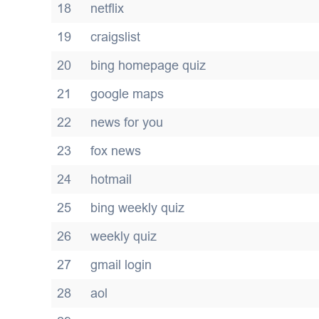
18
netflix
19
craigslist
20
bing homepage quiz
21
google maps
22
news for you
23
fox news
24
hotmail
25
bing weekly quiz
26
weekly quiz
27
gmail login
28
aol