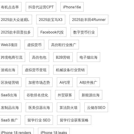
有机点击率
抖音代运营CPT
iPhone16e
2025款大众途观L
2025款宝马X3
2025款丰田4Runner
2025款丰田普拉多
Facebook代投
数字货币行业
Web3项目
虚拟货币
高仿鞋行业推广
跨境电商引流
高仿包包
B2B营销
电子烟出海
游戏出海
虚拟货币变现
机械设备行业营销
区块链营销
加密市场态势
AI代理
AI软件推广
SaaS出海
谷歌排名优化
外贸获客
新能源出海
发制品出海
医美仪器出海
算法防火墙
云储存SEO
SaaS 推广
留学行业 SEO
留学行业获客策略
iPhone 18 renders
iPhone 18 leaks