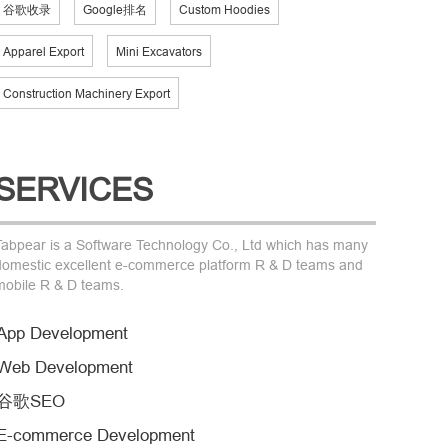
谷歌收录
Google排名
Custom Hoodies
Apparel Export
Mini Excavators
Construction Machinery Export
SERVICES
Tabpear is a Software Technology Co., Ltd which has many
domestic excellent e-commerce platform R & D teams and
mobile R & D teams.
App Development
Web Development
谷歌SEO
E-commerce Development