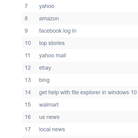
7
yahoo
8
amazon
9
facebook log in
10
top stories
11
yahoo mail
12
ebay
13
bing
14
get help with file explorer in windows 10
15
walmart
16
us news
17
local news