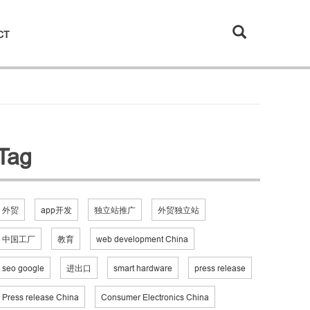
CT
Tag
外贸
app开发
独立站推广
外贸独立站
中国工厂
教育
web development China
seo google
进出口
smart hardware
press release
Press release China
Consumer Electronics China