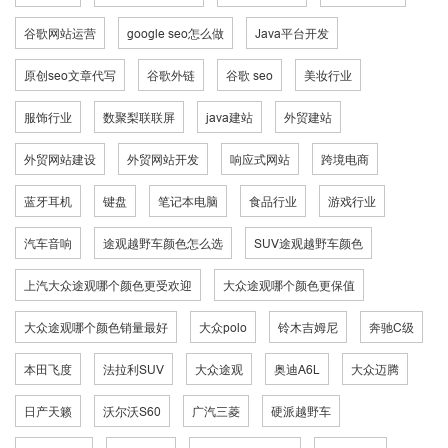
谷歌网站运营
google seo怎么做
Java平台开发
原创seo文章代写
谷歌外链
谷歌 seo
美妆行业
服饰行业
数聚梨联联屏
java建站
外贸建站
外贸网站建设
外贸网站开发
响应式网站
跨境电商
蓝牙耳机
键盘
笔记本电脑
食品行业
游戏行业
汽车音响
途观越野车颜色怎么选
SUV途观越野车颜色
上汽大众途观哪个颜色更受欢迎
大众途观哪个颜色更保值
大众途观哪个颜色销量最好
大众polo
铃木吉姆尼
奔驰C级
本田飞度
法拉利SUV
大众途观
奥迪A6L
大众迈腾
日产天籁
沃尔沃S60
广汽三菱
硬派越野车