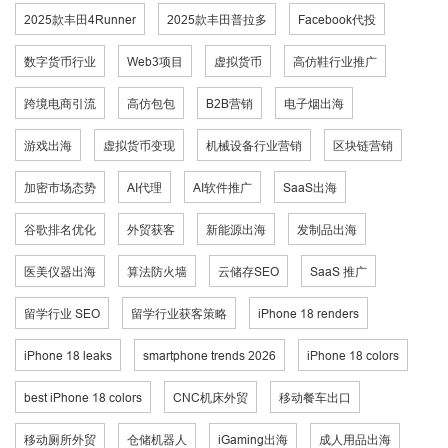
2025款丰田4Runner
2025款丰田普拉多
Facebook代投
数字货币行业
Web3项目
虚拟货币
高仿鞋行业推广
跨境电商引流
高仿包包
B2B营销
电子烟出海
游戏出海
虚拟货币变现
机械设备行业营销
区块链营销
加密市场态势
AI代理
AI软件推广
SaaS出海
谷歌排名优化
外贸获客
新能源出海
发制品出海
医美仪器出海
算法防火墙
云储存SEO
SaaS 推广
留学行业 SEO
留学行业获客策略
iPhone 18 renders
iPhone 18 leaks
smartphone trends 2026
iPhone 18 colors
best iPhone 18 colors
CNC机床外贸
移动餐车出口
移动厕所外贸
仓储机器人
iGaming出海
成人用品出海