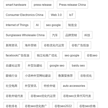
smart hardware
press release
Press release China
Consumer Electronics China
Web 3.0
IoT
Internet of Things
AI
seo google
制造业
Sunglasses Wholesale China
汽车
品牌营销
科技
新闻资讯
海外营销
谷歌优化代运营
谷歌广告投放
facebook广告投放
独立站推广优化
seo google
谷歌seo
自建站运营
外贸自建站
google seo
baidu seo
眼镜行业
小语种外贸网站建设
数聚梨推荐
谷歌优化
社交电商
外贸资讯
特价外链
auto accessories
谷歌外链代发
谷歌seo优化代运营
谷歌seo文章代写代发
谷歌排名
谷歌seo优化推广
谷歌seo2022
谷歌seo价格