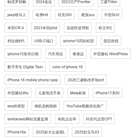
帕杰罗劲畅
2024途达
2023日产Frontier
三菱Triton
jeep牧马人
哈弗H9
坦克300
硬派suv
中型SUV
本田CR-V
2023本田pilot
实战性篮球鞋
欧文9代
利拉德8代
USB-C端口
iphone15四款机型
固态按钮
iphone15发布日期
汽车用品
奢侈品
外贸建站 WordPress
数字孪生 Digital Twin
color of iphone 16
iPhone 16 mobile phone case
2026三菱帕杰罗Sport
外贸建站Wix
儿童电话手表
Meta标签
iPhone17系列
seo的类型
相机选购指南
YouTube视频优化推广
similarweb网站流量监测
有机点击率
抖音代运营CPT
iPhone16e
2025款大众途观L
2025款宝马X3