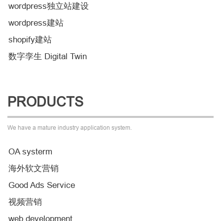
wordpress独立站建设
wordpress建站
shopify建站
数字孪生 Digital Twin
PRODUCTS
We have a mature industry application system.
OA systerm
海外软文营销
Good Ads Service
视频营销
web development