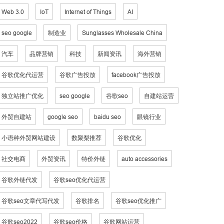
Web 3.0
IoT
Internet of Things
AI
seo google
制造业
Sunglasses Wholesale China
汽车
品牌营销
科技
新闻资讯
海外营销
谷歌优化代运营
谷歌广告投放
facebook广告投放
独立站推广优化
seo google
谷歌seo
自建站运营
外贸自建站
google seo
baidu seo
眼镜行业
小语种外贸网站建设
数聚梨推荐
谷歌优化
社交电商
外贸资讯
特价外链
auto accessories
谷歌外链代发
谷歌seo优化代运营
谷歌seo文章代写代发
谷歌排名
谷歌seo优化推广
谷歌seo2022
谷歌seo价格
谷歌网站运营