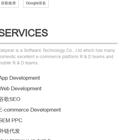
谷歌收录
Google排名
SERVICES
Tabpear is a Software Technology Co., Ltd which has many
domestic excellent e-commerce platform R & D teams and
mobile R & D teams.
App Development
Web Development
谷歌SEO
E-commerce Development
SEM PPC
外链代发