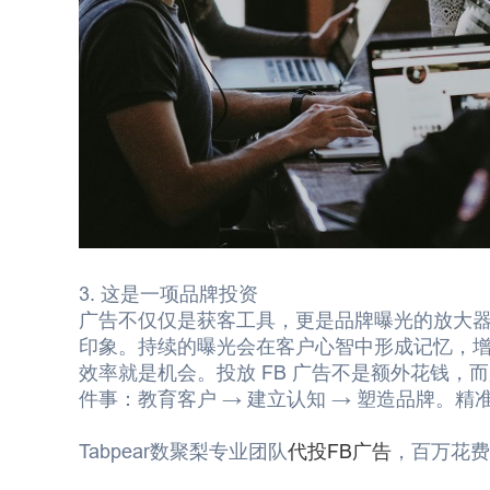
3. 这是一项品牌投资
广告不仅仅是获客工具，更是品牌曝光的放大
印象。持续的曝光会在客户心智中形成记忆，
效率就是机会。投放 FB 广告不是额外花钱
件事：
教育客户 → 建立认知 → 塑造品牌
。精
Tabpear数聚梨专业团队
代投FB广告
，百万花费经