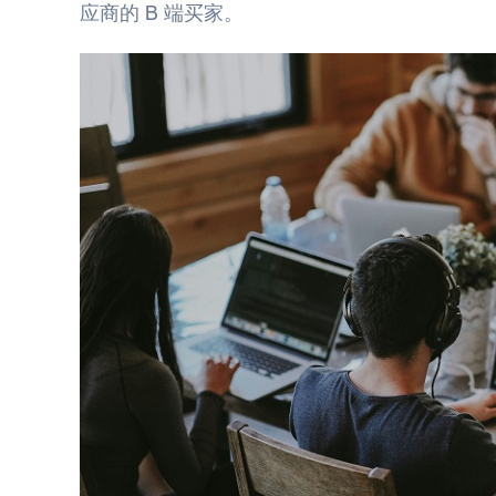
应商的 B 端买家
。