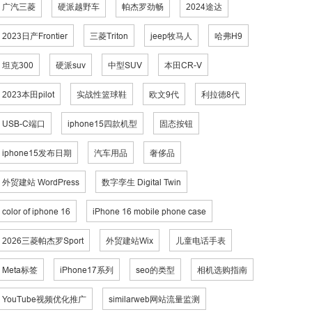
广汽三菱
硬派越野车
帕杰罗劲畅
2024途达
2023日产Frontier
三菱Triton
jeep牧马人
哈弗H9
坦克300
硬派suv
中型SUV
本田CR-V
2023本田pilot
实战性篮球鞋
欧文9代
利拉德8代
USB-C端口
iphone15四款机型
固态按钮
iphone15发布日期
汽车用品
奢侈品
外贸建站 WordPress
数字孪生 Digital Twin
color of iphone 16
iPhone 16 mobile phone case
2026三菱帕杰罗Sport
外贸建站Wix
儿童电话手表
Meta标签
iPhone17系列
seo的类型
相机选购指南
YouTube视频优化推广
similarweb网站流量监测