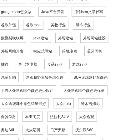
google seo怎么做
Java平台开发
原创seo文章代写
谷歌外链
谷歌 seo
美妆行业
服饰行业
数聚梨联联屏
java建站
外贸建站
外贸网站建设
外贸网站开发
响应式网站
跨境电商
蓝牙耳机
键盘
笔记本电脑
食品行业
游戏行业
汽车音响
途观越野车颜色怎么选
SUV途观越野车颜色
上汽大众途观哪个颜色更受欢迎
大众途观哪个颜色更保值
大众途观哪个颜色销量最好
大众polo
铃木吉姆尼
奔驰C级
本田飞度
法拉利SUV
大众途观
奥迪A6L
大众迈腾
日产天籁
沃尔沃S60