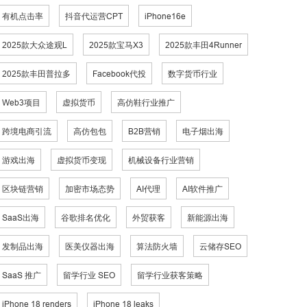
有机点击率
抖音代运营CPT
iPhone16e
2025款大众途观L
2025款宝马X3
2025款丰田4Runner
2025款丰田普拉多
Facebook代投
数字货币行业
Web3项目
虚拟货币
高仿鞋行业推广
跨境电商引流
高仿包包
B2B营销
电子烟出海
游戏出海
虚拟货币变现
机械设备行业营销
区块链营销
加密市场态势
AI代理
AI软件推广
SaaS出海
谷歌排名优化
外贸获客
新能源出海
发制品出海
医美仪器出海
算法防火墙
云储存SEO
SaaS 推广
留学行业 SEO
留学行业获客策略
iPhone 18 renders
iPhone 18 leaks