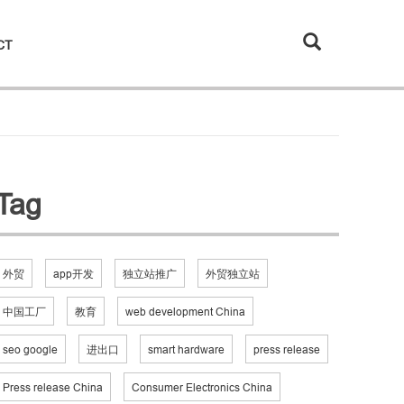
CT
Tag
外贸
app开发
独立站推广
外贸独立站
中国工厂
教育
web development China
seo google
进出口
smart hardware
press release
Press release China
Consumer Electronics China