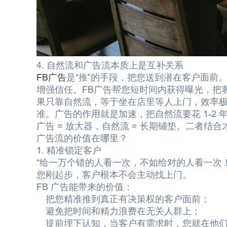
4. 自然流和广告流本质上是互补关系
FB广告
是“推”的手段，把您送到潜在客户面前
增强信任。FB广告帮您短时间内获得曝光，把
果只靠自然流，等于坐在店里等人上门，效率
准。广告的作用就是加速，把自然流要花 1-2
广告 = 放大器，自然流 = 长期铺垫。二者结
广告流的价值在哪里？
1. 精准锁定客户
“给一万个错的人看一次，不如给对的人看一次
您刚起步，客户根本不会主动找上门。
FB 广告能带来的价值：
把您精准推到真正有决策权的客户面前；
避免把时间和精力浪费在无关人群上；
提前埋下认知，当客户有需求时，您就在他