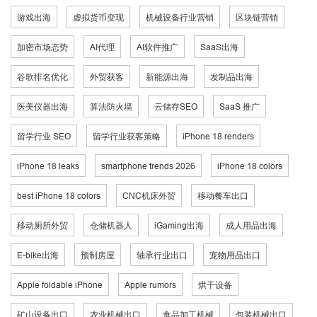
游戏出海
虚拟货币变现
机械设备行业营销
区块链营销
加密市场态势
AI代理
AI软件推广
SaaS出海
谷歌排名优化
外贸获客
新能源出海
发制品出海
医美仪器出海
算法防火墙
云储存SEO
SaaS 推广
留学行业 SEO
留学行业获客策略
iPhone 18 renders
iPhone 18 leaks
smartphone trends 2026
iPhone 18 colors
best iPhone 18 colors
CNC机床外贸
移动餐车出口
移动厕所外贸
仓储机器人
iGaming出海
成人用品出海
E-bike出海
预制房屋
轴承行业出口
宠物用品出口
Apple foldable iPhone
Apple rumors
烘干设备
矿山设备出口
农业机械出口
食品加工机械
包装机械出口