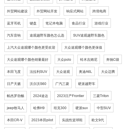
外贸网站建设
外贸网站开发
响应式网站
跨境电商
蓝牙耳机
键盘
笔记本电脑
食品行业
游戏行业
汽车音响
途观越野车颜色怎么选
SUV途观越野车颜色
上汽大众途观哪个颜色更受欢迎
大众途观哪个颜色更保值
大众途观哪个颜色销量最好
大众polo
铃木吉姆尼
奔驰C级
本田飞度
法拉利SUV
大众途观
奥迪A6L
大众迈腾
日产天籁
沃尔沃S60
广汽三菱
硬派越野车
帕杰罗劲畅
2024途达
2023日产Frontier
三菱Triton
jeep牧马人
哈弗H9
坦克300
硬派suv
中型SUV
本田CR-V
2023本田pilot
实战性篮球鞋
欧文9代