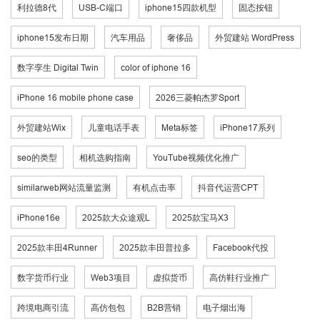
利拉德8代
USB-C端口
iphone15四款机型
固态按钮
iphone15发布日期
汽车用品
奢侈品
外贸建站 WordPress
数字孪生 Digital Twin
color of iphone 16
iPhone 16 mobile phone case
2026三菱帕杰罗Sport
外贸建站Wix
儿童电话手表
Meta标签
iPhone17系列
seo的类型
相机选购指南
YouTube视频优化推广
similarweb网站流量监测
有机点击率
抖音代运营CPT
iPhone16e
2025款大众途观L
2025款宝马X3
2025款丰田4Runner
2025款丰田普拉多
Facebook代投
数字货币行业
Web3项目
虚拟货币
高仿鞋行业推广
跨境电商引流
高仿包包
B2B营销
电子烟出海