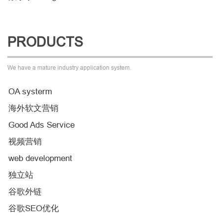
PRODUCTS
We have a mature industry application system.
OA systerm
海外软文营销
Good Ads Service
视频营销
web development
独立站
谷歌外链
谷歌SEO优化