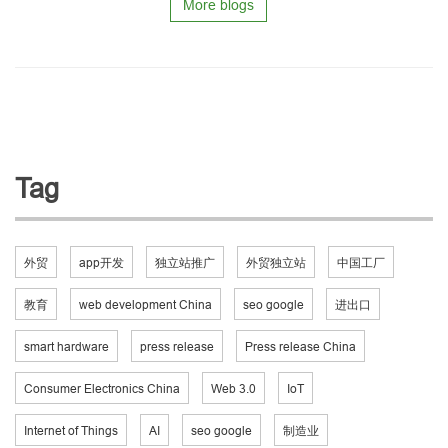
More blogs
Tag
外贸
app开发
独立站推广
外贸独立站
中国工厂
教育
web development China
seo google
进出口
smart hardware
press release
Press release China
Consumer Electronics China
Web 3.0
IoT
Internet of Things
AI
seo google
制造业