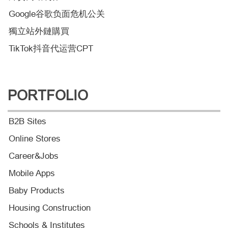
Google谷歌负面危机公关
獨立站外鏈購買
TikTok抖音代运营CPT
PORTFOLIO
B2B Sites
Online Stores
Career&Jobs
Mobile Apps
Baby Products
Housing Construction
Schools & Institutes