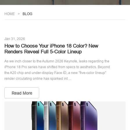
HOME
BLOG
Jan 31, 2026
How to Choose Your iPhone 18 Color? New
Renders Reveal Full 5-Color Lineup
As we inch closer to the Autumn 2026 Keynote, leaks regarding the
iPhone 18 Pro series have shifted from specs to aesthetics. Beyond
the A20 chip and under-display Face ID, a new "five-color lineup"
render circulating online has sparked int ...
Read More