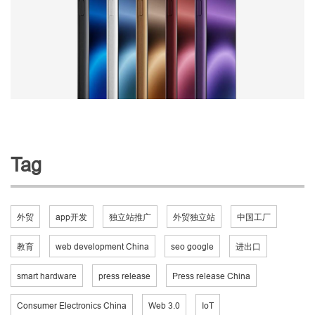
Tag
外贸
app开发
独立站推广
外贸独立站
中国工厂
教育
web development China
seo google
进出口
smart hardware
press release
Press release China
Consumer Electronics China
Web 3.0
IoT