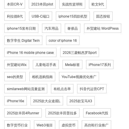
本田CR-V
2023本田pilot
实战性篮球鞋
欧文9代
利拉德8代
USB-C端口
iphone15四款机型
固态按钮
iphone15发布日期
汽车用品
奢侈品
外贸建站 WordPress
数字孪生 Digital Twin
color of iphone 16
iPhone 16 mobile phone case
2026三菱帕杰罗Sport
外贸建站Wix
儿童电话手表
Meta标签
iPhone17系列
seo的类型
相机选购指南
YouTube视频优化推广
similarweb网站流量监测
有机点击率
抖音代运营CPT
iPhone16e
2025款大众途观L
2025款宝马X3
2025款丰田4Runner
2025款丰田普拉多
Facebook代投
数字货币行业
Web3项目
虚拟货币
高仿鞋行业推广