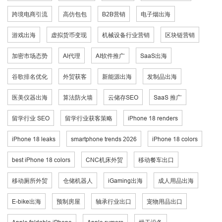
跨境电商引流
高仿包包
B2B营销
电子烟出海
游戏出海
虚拟货币变现
机械设备行业营销
区块链营销
加密市场态势
AI代理
AI软件推广
SaaS出海
谷歌排名优化
外贸获客
新能源出海
发制品出海
医美仪器出海
算法防火墙
云储存SEO
SaaS 推广
留学行业 SEO
留学行业获客策略
iPhone 18 renders
iPhone 18 leaks
smartphone trends 2026
iPhone 18 colors
best iPhone 18 colors
CNC机床外贸
移动餐车出口
移动厕所外贸
仓储机器人
iGaming出海
成人用品出海
E-bike出海
预制房屋
轴承行业出口
宠物用品出口