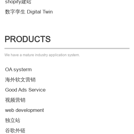
shopify建站
数字孪生 Digital Twin
PRODUCTS
We have a mature industry application system.
OA systerm
海外软文营销
Good Ads Service
视频营销
web development
独立站
谷歌外链