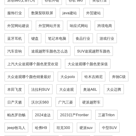
原创seo文章代写
谷歌外链
谷歌 seo
美妆行业
服饰行业
数聚梨联联屏
java建站
外贸建站
外贸网站建设
外贸网站开发
响应式网站
跨境电商
蓝牙耳机
键盘
笔记本电脑
食品行业
游戏行业
汽车音响
途观越野车颜色怎么选
SUV途观越野车颜色
上汽大众途观哪个颜色更受欢迎
大众途观哪个颜色更保值
大众途观哪个颜色销量最好
大众polo
铃木吉姆尼
奔驰C级
本田飞度
法拉利SUV
大众途观
奥迪A6L
大众迈腾
日产天籁
沃尔沃S60
广汽三菱
硬派越野车
帕杰罗劲畅
2024途达
2023日产Frontier
三菱Triton
jeep牧马人
哈弗H9
坦克300
硬派suv
中型SUV