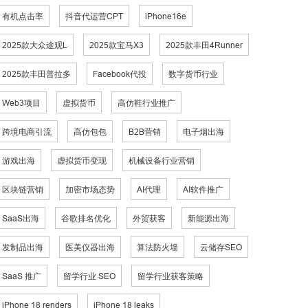
有机点击率
抖音代运营CPT
iPhone16e
2025款大众途观L
2025款宝马X3
2025款丰田4Runner
2025款丰田普拉多
Facebook代投
数字货币行业
Web3项目
虚拟货币
高仿鞋行业推广
跨境电商引流
高仿包包
B2B营销
电子烟出海
游戏出海
虚拟货币变现
机械设备行业营销
区块链营销
加密市场态势
AI代理
AI软件推广
SaaS出海
谷歌排名优化
外贸获客
新能源出海
发制品出海
医美仪器出海
算法防火墙
云储存SEO
SaaS 推广
留学行业 SEO
留学行业获客策略
iPhone 18 renders
iPhone 18 leaks