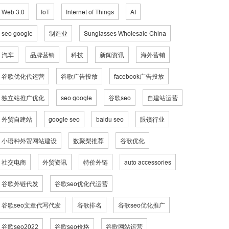
Web 3.0
IoT
Internet of Things
AI
seo google
制造业
Sunglasses Wholesale China
汽车
品牌营销
科技
新闻资讯
海外营销
谷歌优化代运营
谷歌广告投放
facebook广告投放
独立站推广优化
seo google
谷歌seo
自建站运营
外贸自建站
google seo
baidu seo
眼镜行业
小语种外贸网站建设
数聚梨推荐
谷歌优化
社交电商
外贸资讯
特价外链
auto accessories
谷歌外链代发
谷歌seo优化代运营
谷歌seo文章代写代发
谷歌排名
谷歌seo优化推广
谷歌seo2022
谷歌seo价格
谷歌网站运营