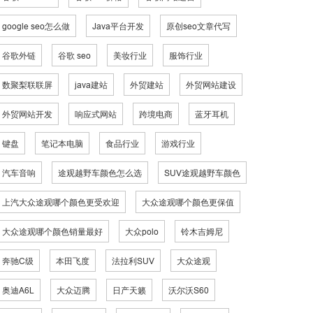
google seo怎么做
Java平台开发
原创seo文章代写
谷歌外链
谷歌 seo
美妆行业
服饰行业
数聚梨联联屏
java建站
外贸建站
外贸网站建设
外贸网站开发
响应式网站
跨境电商
蓝牙耳机
键盘
笔记本电脑
食品行业
游戏行业
汽车音响
途观越野车颜色怎么选
SUV途观越野车颜色
上汽大众途观哪个颜色更受欢迎
大众途观哪个颜色更保值
大众途观哪个颜色销量最好
大众polo
铃木吉姆尼
奔驰C级
本田飞度
法拉利SUV
大众途观
奥迪A6L
大众迈腾
日产天籁
沃尔沃S60