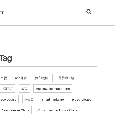
CT
Tag
外贸
app开发
独立站推广
外贸独立站
中国工厂
教育
web development China
seo google
进出口
smart hardware
press release
Press release China
Consumer Electronics China