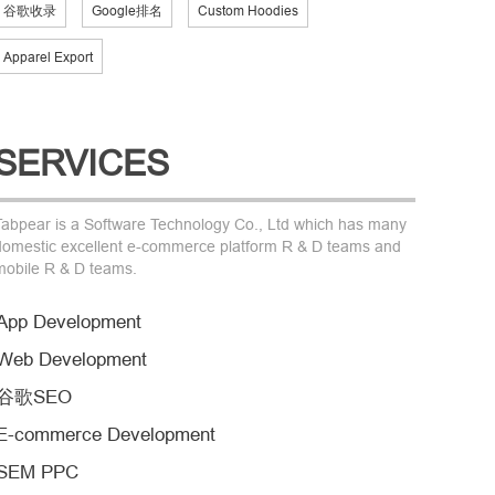
谷歌收录
Google排名
Custom Hoodies
Apparel Export
SERVICES
Tabpear is a Software Technology Co., Ltd which has many
domestic excellent e-commerce platform R & D teams and
mobile R & D teams.
App Development
Web Development
谷歌SEO
E-commerce Development
SEM PPC