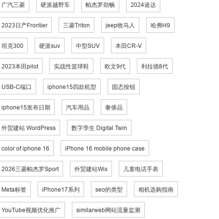
广汽三菱
硬派越野车
帕杰罗劲畅
2024途达
2023日产Frontier
三菱Triton
jeep牧马人
哈弗H9
坦克300
硬派suv
中型SUV
本田CR-V
2023本田pilot
实战性篮球鞋
欧文9代
利拉德8代
USB-C端口
iphone15四款机型
固态按钮
iphone15发布日期
汽车用品
奢侈品
外贸建站 WordPress
数字孪生 Digital Twin
color of iphone 16
iPhone 16 mobile phone case
2026三菱帕杰罗Sport
外贸建站Wix
儿童电话手表
Meta标签
iPhone17系列
seo的类型
相机选购指南
YouTube视频优化推广
similarweb网站流量监测