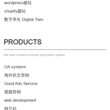
wordpress建站
shopify建站
数字孪生 Digital Twin
PRODUCTS
We have a mature industry application system.
OA systerm
海外软文营销
Good Ads Service
视频营销
web development
独立站